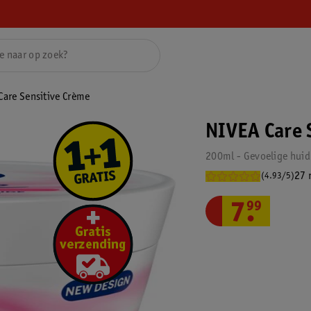
Care Sensitive Crème
NIVEA Care 
200ml - Gevoelige huid
27 
(4.93/5)
7
.
99