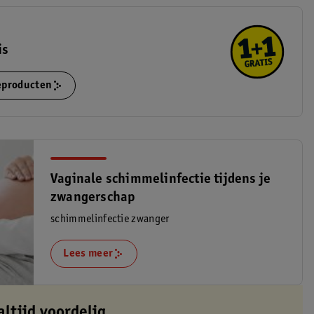
is
ieproducten
Vaginale schimmelinfectie tijdens je
zwangerschap
schimmelinfectie zwanger
Lees meer
altijd voordelig