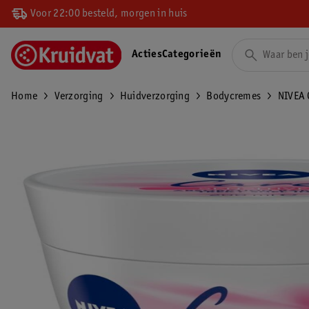
Voor 22:00 besteld, morgen in huis
Acties
Categorieën
Home
Verzorging
Huidverzorging
Bodycremes
NIVEA 