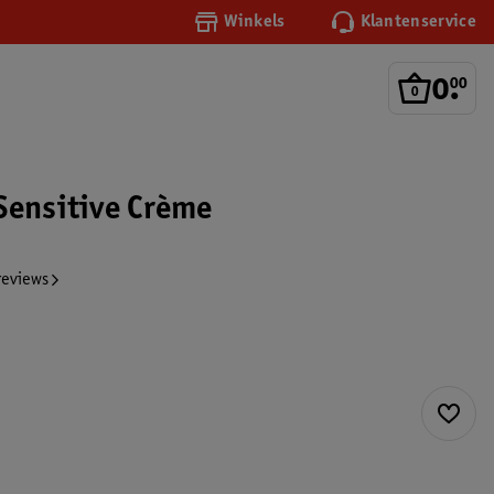
Winkels
Klantenservice
0
.
00
Sensitive Crème
reviews