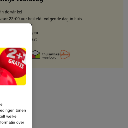
 in de winkel
oor 22:00 uur besteld, volgende dag in huis
zorgd vanaf 50.00
eren binnen 30 dagen
met je Kruidvat kaart
te
iedingen tonen
zelf welke
formatie over