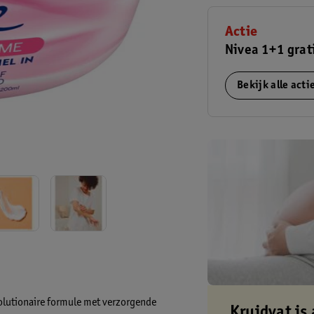
Actie
Nivea 1+1 grat
Bekijk alle act
volutionaire formule met verzorgende
Kruidvat is 