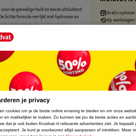
 voor de gevoelige huid en bevat uitsluitend
Gratis ophalen
De lichte formule verrijkt met hydrowax en
Op werkdagen v
vet aan te voelen. De zachte geur is
Gratis thuisbe
Gratis retourn
Gratis punten 
hij aloë vera bevat. Je hebt een
taat boekt: je handcrème, gezichtscrème,
Probeer dan eens de NIVEA Care Sensitive
rème.
core.
ra
rderen je privacy
ken cookies om je de beste online ervaring te bieden en om onze websi
urd
er en makkelijker te maken.
Zo kunnen we jou de beste acties en aanb
n de dag, 24 uur lang
e dat je ook buiten Kruidvat.nl relevante advertenties ziet.
Je bepaalt 
accepteert.
Je kunt je voorkeuren altijd aanpassen of intrekken.
Meer in