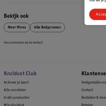
hoe we je 
Acce
Bekijk ook
Meer
Nivea
Alle Bodycremes
Hoe controleren wij de reviews?
Kruidvat Club
Klantense
Activeer je kaart
Veelgestelde vr
Alle voordelen
Contact
Gratis producten
Bestellen & lev
Mijn Kruidvat
Betalen