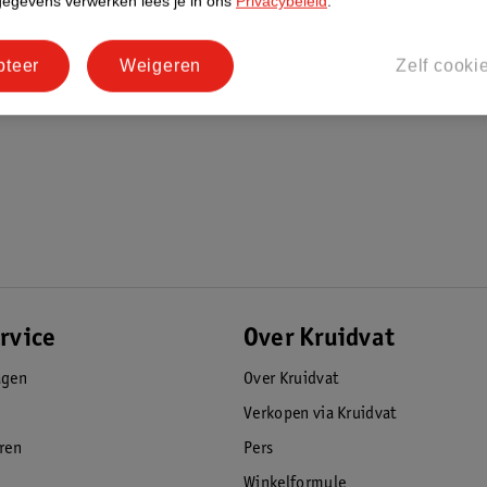
gegevens verwerken lees je in ons
Privacybeleid
.
pteer
Weigeren
Zelf cooki
rvice
Over Kruidvat
agen
Over Kruidvat
Verkopen via Kruidvat
eren
Pers
Winkelformule