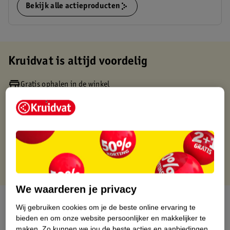
Bekijk alle actieproducten
Kruidvat is altijd voordelig
Gratis ophalen in de winkel
Op werkdagen voor 22:00 uur besteld, volgende dag in huis
Gratis thuisbezorgd vanaf 50.00
Gratis retourneren binnen 30 dagen
Gratis punten met je Kruidvat kaart
We waarderen je privacy
Over dit product
Wij gebruiken cookies om je de beste online ervaring te
bieden en om onze website persoonlijker en makkelijker te
Productinformatie
maken.
Zo kunnen we jou de beste acties en aanbiedingen