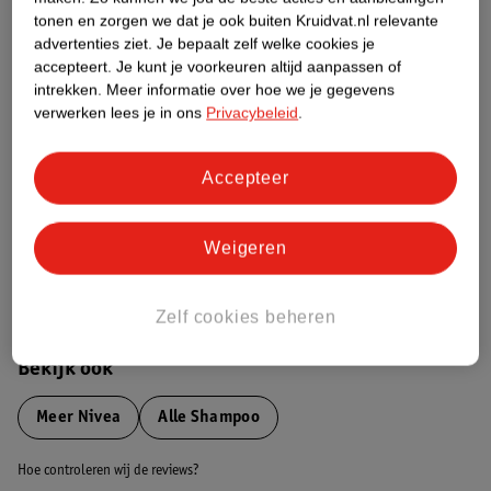
tonen en zorgen we dat je ook buiten Kruidvat.nl relevante
advertenties ziet.
Je bepaalt zelf welke cookies je
Etiketinformatie
accepteert.
Je kunt je voorkeuren altijd aanpassen of
intrekken.
Meer informatie over hoe we je gegevens
verwerken lees je in ons
Privacybeleid
.
Nature Impact Score
Dit product heeft (nog) geen Nature
Impact Score.
Accepteer
Meer informatie
Weigeren
Bestel & Bezorginformatie
Zelf cookies beheren
Bekijk ook
Meer
Nivea
Alle Shampoo
Hoe controleren wij de reviews?