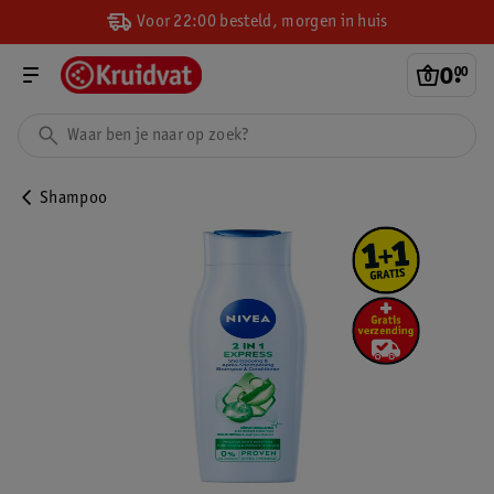
Voor 22:00 besteld, morgen in huis
0
.
00
Shampoo