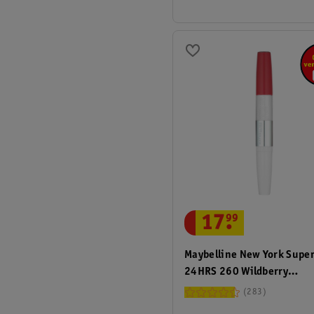
17
.
99
Maybelline New York Supe
24HRS 260 Wildberry
Lippenstift
283