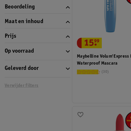
Beoordeling
Maat en inhoud
Prijs
15
.
99
Op voorraad
Maybelline Volum'Express 
Waterproof Mascara
Geleverd door
30
Verwijder filters