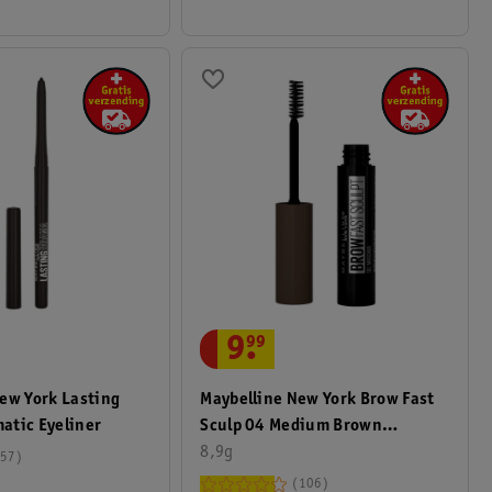
9
.
99
Maybelline New York Brow Fast
ew York Lasting
Sculp 04 Medium Brown
atic Eyeliner
Wenkbrauwmascara
8,9g
57
106