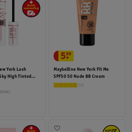
5
.
99
ew York Lash
Maybelline New York Fit Me
Sky High Tinted
SPF50 50 Nude BB Cream
1
2504