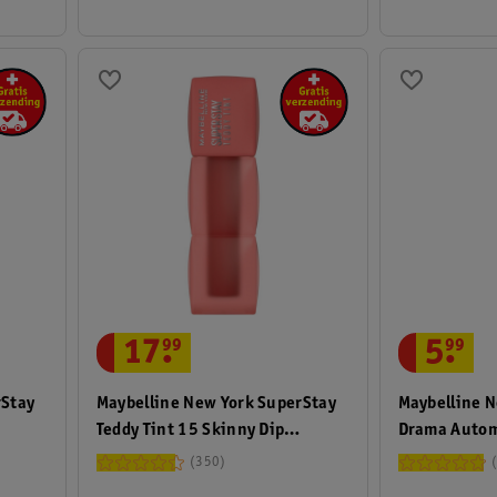
17
.
99
5
.
99
rStay
Maybelline New York SuperStay
Maybelline N
Teddy Tint 15 Skinny Dip
Drama Autom
Lippenstift
350