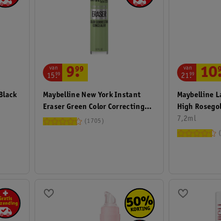
van
van
10
9
.
99
21
.
99
15
.
99
Maybelline L
Black
Maybelline New York Instant
High Rosegol
Eraser Green Color Correcting
7,2ml
Concealer
1705