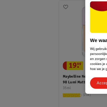
We waa
Wij gebrui
persoonlijk
en zorgen w
cookies je 
19
.
99
hoe we je 
Maybelline New York Supe
98 Lumi Matte Foundation
Acce
35ml
238