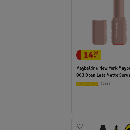
14
.
99
Maybelline New York Maybe
003 Open Late Matte Ser
Lipstick
133