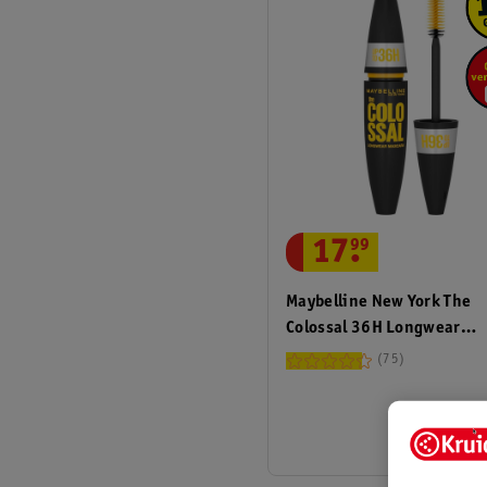
17
.
99
Maybelline New York The
Colossal 36H Longwear
Waterproof Mascara
75