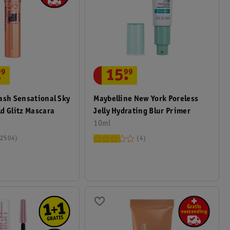
.
99
15
.
99
ash Sensational Sky
Maybelline New York Poreless
d Glitz Mascara
Jelly Hydrating Blur Primer
10ml
2504
4