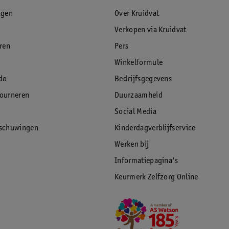
agen
Over Kruidvat
Verkopen via Kruidvat
eren
Pers
Winkelformule
do
Bedrijfsgegevens
tourneren
Duurzaamheid
Social Media
rschuwingen
Kinderdagverblijfservice
Werken bij
Informatiepagina's
Keurmerk Zelfzorg Online