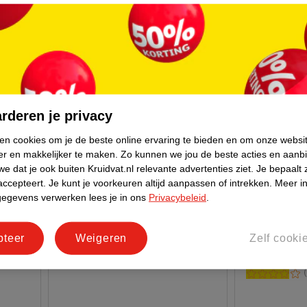
rderen je privacy
ken cookies om je de beste online ervaring te bieden en om onze websi
er en makkelijker te maken.
Zo kunnen we jou de beste acties en aanb
e dat je ook buiten Kruidvat.nl relevante advertenties ziet.
Je bepaalt 
accepteert.
Je kunt je voorkeuren altijd aanpassen of intrekken.
Meer in
17
.
99
17
.
99
gegevens verwerken lees je in ons
Privacybeleid
.
rstay
Maybelline N
Maybelline New York SuperStay
Vinyl Ink 50
Teddy Tint 50 Wild At Heart
pteer
Weigeren
Zelf cooki
4,2ml
Lippenstift
350