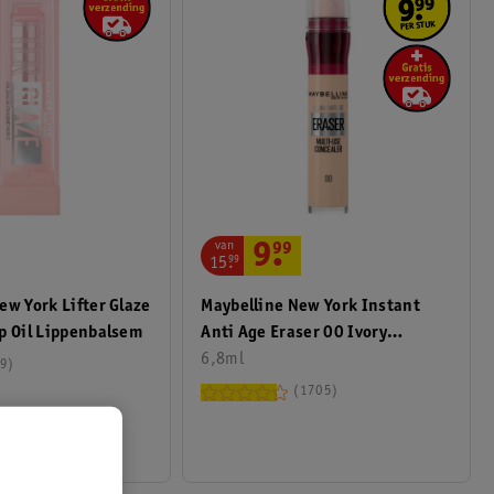
van
9
.
99
15
.
99
Maybelline New York Instant
ew York Lifter Glaze
Anti Age Eraser 00 Ivory
p Oil Lippenbalsem
Concealer
6,8ml
9
1705