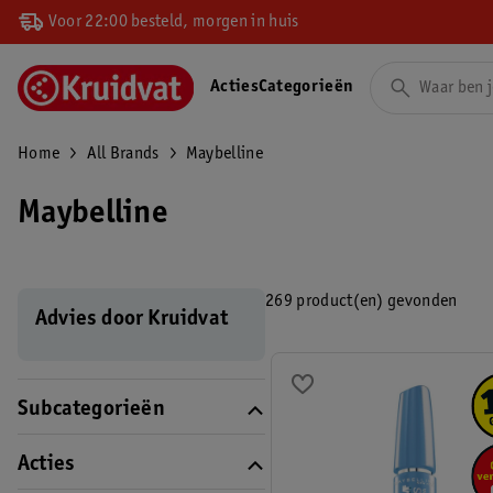
Voor 22:00 besteld, morgen in huis
Acties
Categorieën
Home
All Brands
Maybelline
Maybelline
269 product(en) gevonden
Advies door Kruidvat
Subcategorieën
Acties