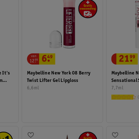
van
21
.
99
6
.
49
12
.
99
Maybelline N
 It's
Maybelline New York 08 Berry
Sensational 
um
Twist Lifter Gel Lipgloss
Primer
7,7ml
6,6ml