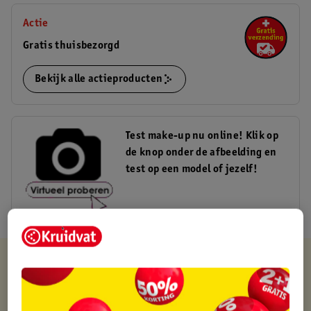
Actie
Gratis thuisbezorgd
Bekijk alle actieproducten
Test make-up nu online! Klik op
de knop onder de afbeelding en
test op een model of jezelf!
Kruidvat is altijd voordelig
Gratis ophalen in de winkel