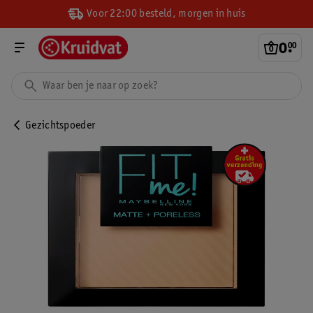
Voor 22:00 besteld, morgen in huis
0
.
00
Gezichtspoeder