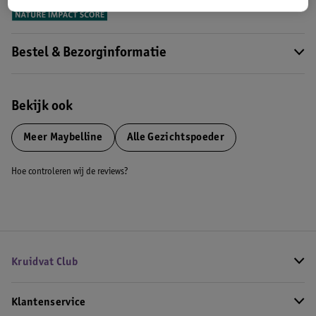
Bestel & Bezorginformatie
Bekijk ook
Meer
Maybelline
Alle Gezichtspoeder
Hoe controleren wij de reviews?
Kruidvat Club
Klantenservice