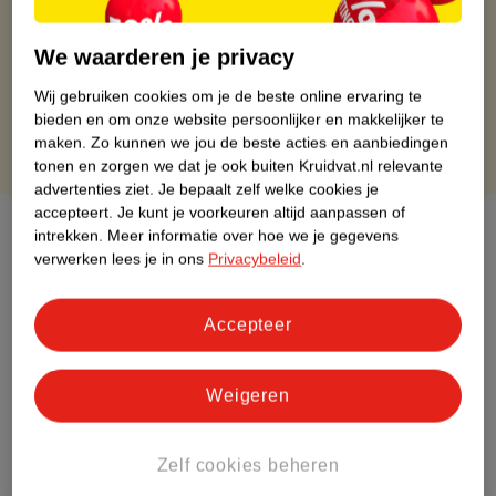
Op werkdagen voor 22:00 uur besteld, volgende dag in huis
Gratis thuisbezorgd vanaf 50.00
We waarderen je privacy
Gratis retourneren binnen 30 dagen
Gratis punten met je Kruidvat kaart
Wij gebruiken cookies om je de beste online ervaring te
bieden en om onze website persoonlijker en makkelijker te
maken.
Zo kunnen we jou de beste acties en aanbiedingen
tonen en zorgen we dat je ook buiten Kruidvat.nl relevante
advertenties ziet.
Je bepaalt zelf welke cookies je
accepteert.
Je kunt je voorkeuren altijd aanpassen of
Over dit product
intrekken.
Meer informatie over hoe we je gegevens
verwerken lees je in ons
Privacybeleid
.
Productinformatie
Accepteer
Etiketinformatie
Weigeren
Nature Impact Score
Dit product heeft (nog) geen Nature
Zelf cookies beheren
Impact Score.
Meer informatie