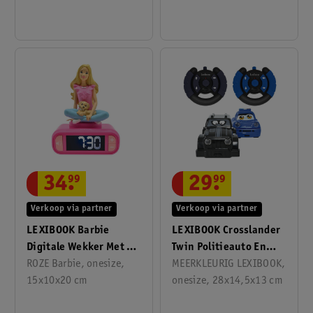
34
.
99
29
.
99
Verkoop via partner
Verkoop via partner
LEXIBOOK Barbie
LEXIBOOK Crosslander
Digitale Wekker Met 3D
Twin Politieauto En
, Nachtlampje, En
ROZE Barbie, onesize,
Dievenauto Set
MEERKLEURIG LEXIBOOK,
Geluidseffecten
15x10x20 cm
onesize, 28x14,5x13 cm