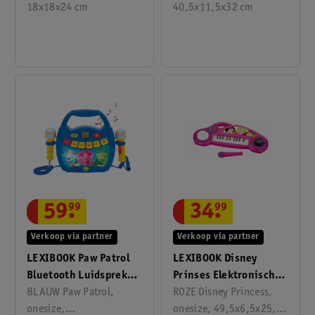
18x18x24 cm
40,5x11,5x32 cm
59
.
99
34
.
99
Verkoop via partner
Verkoop via partner
LEXIBOOK Paw Patrol
LEXIBOOK Disney
Bluetooth Luidspreker
Prinses Elektronisch
Met Microfoons En
BLAUW Paw Patrol,
Keyboard
ROZE Disney Princess,
Lichteffecten 1GB
onesize,
onesize, 49,5x6,5x25,5