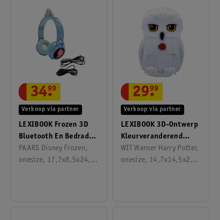
Afstandsbediening.
34
.
99
29
.
99
Verkoop via partner
Verkoop via partner
LEXIBOOK Frozen 3D
LEXIBOOK 3D-Ontwerp
Bluetooth En Bedrade
Kleurveranderend
Koptelefoon
PAARS Disney Frozen,
Nachtlampje Approx.
WIT Warner Harry Potter,
onesize, 17,7x8,5x24,8
20cm
onesize, 14,7x14,5x23
cm
cm