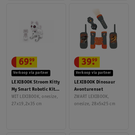
69
.
99
39
.
99
Verkoop via partner
Verkoop via partner
LEXIBOOK Stroom Kitty
LEXIBOOK Dinosaur
My Smart Robotic Kitty
Avonturenset
Met Programming
WIT LEXIBOOK, onesize,
ZWART LEXIBOOK,
Function Gesture
27x19,2x35 cm
onesize, 28x5x25 cm
Bediening, Dance,
Walk, Movements,
Touch Sensors En
Animal Imitation, Incl.