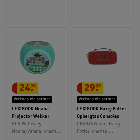
Geheugen
28,23x8,14x21,5 cm
cm
24
.
99
29
.
99
Verkoop via partner
Verkoop via partner
LEXIBOOK Moana
LEXIBOOK Harry Potter
Projector Wekker
Opbergtas Consoles
BLAUW Disney
ORANJE Warner Harry
Moana/Vaiana, onesize,
Potter, onesize,
16x10.80x14.50 cm
30,1x7,1x20 cm