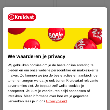
We waarderen je privacy
19
.
99
44
.
99
Wij gebruiken cookies om je de beste online ervaring te
Verkoop via partner
Verkoop via partner
bieden en om onze website persoonlijker en makkelijker te
maken.
Zo kunnen we jou de beste acties en aanbiedingen
LEXIBOOK Stitch
LEXIBOOK Paw Patrol
tonen en zorgen we dat je ook buiten Kruidvat.nl relevante
Opblaasbare Skippybal
Roze Educatieve
advertenties ziet.
Je bepaalt zelf welke cookies je
BLAUW Disney Stitch,
Laptop
ROZE Paw Patrol,
accepteert.
Je kunt je voorkeuren altijd aanpassen of
onesize, 20x8x25 cm
onesize, 34x4,6x25,5
intrekken.
Meer informatie over hoe we je gegevens
cm
verwerken lees je in ons
Privacybeleid
.