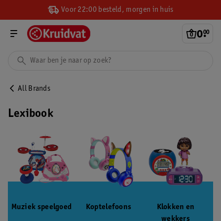
Voor 22:00 besteld, morgen in huis
0
.
00
All Brands
Lexibook
Muziek speelgoed
Koptelefoons
Klokken en
wekkers