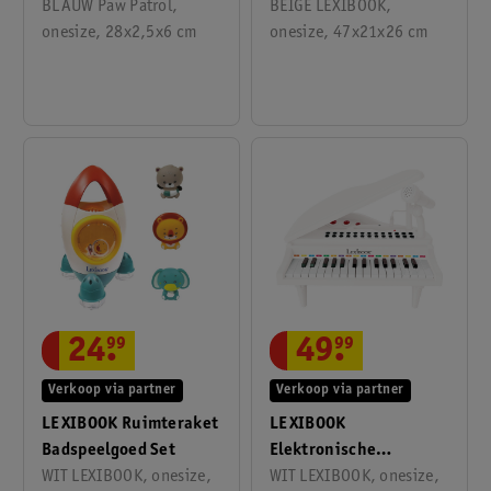
BLAUW Paw Patrol,
Afstandsbediening
BEIGE LEXIBOOK,
onesize, 28x2,5x6 cm
onesize, 47x21x26 cm
24
.
99
49
.
99
Verkoop via partner
Verkoop via partner
LEXIBOOK Ruimteraket
LEXIBOOK
Badspeelgoed Set
Elektronische
WIT LEXIBOOK, onesize,
Vleugelpiano
WIT LEXIBOOK, onesize,