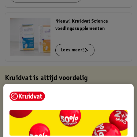
Nieuw! Kruidvat Science
voedingssupplementen
Lees meer!
Kruidvat is altijd voordelig
Gratis ophalen in de winkel
Op werkdagen voor 22:00 uur besteld, volgende dag in huis
Gratis thuisbezorgd vanaf 50.00
Gratis retourneren binnen 30 dagen
Gratis punten met je Kruidvat kaart