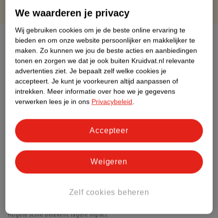
We waarderen je privacy
Wij gebruiken cookies om je de beste online ervaring te
Over dit product
bieden en om onze website persoonlijker en makkelijker te
maken.
Zo kunnen we jou de beste acties en aanbiedingen
Productinformatie
tonen en zorgen we dat je ook buiten Kruidvat.nl relevante
advertenties ziet.
Je bepaalt zelf welke cookies je
accepteert.
Je kunt je voorkeuren altijd aanpassen of
Etiketinformatie
intrekken.
Meer informatie over hoe we je gegevens
verwerken lees je in ons
Privacybeleid
.
Nature Impact Score
Accepteer
Rood (-) = hoge impact op het milieu.
Groen (+) = lage impact op het milieu.
Gebaseerd op wereldwijde
Weigeren
gemiddelden.
Zelf cookies beheren
Nature Impact Score: 19%
Voedingssupplementen gemiddelde: 24%
Hogere score betekent lagere impact