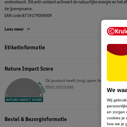
ondersteunt. Dit anti-oxidant activeert de natuurlijke energie en het
de ijzeropname.
EAN code:8719179069009
Lees meer
Etiketinformatie
Nature Impact Score
Dit product heeft (nog) geen Nature Impact S
Meer informatie
We waa
Wij gebrui
persoonlijk
en zorgen w
cookies je 
Bestel & Bezorginformatie
hoe we je 