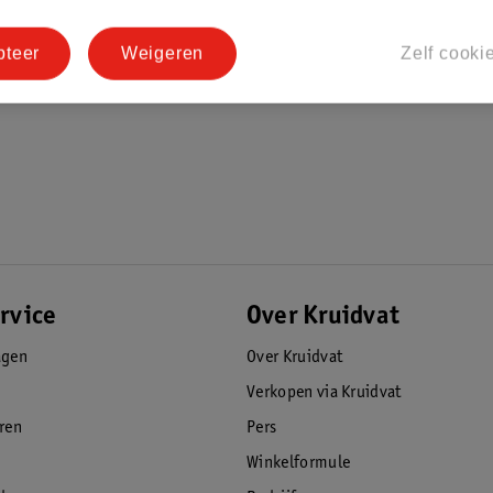
pteer
Weigeren
Zelf cooki
rvice
Over Kruidvat
agen
Over Kruidvat
Verkopen via Kruidvat
eren
Pers
Winkelformule