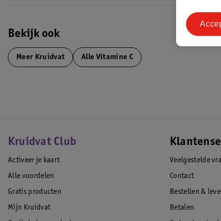
Acce
Bekijk ook
Meer
Kruidvat
Alle Vitamine C
Kruidvat Club
Klantense
Activeer je kaart
Veelgestelde vr
Alle voordelen
Contact
Gratis producten
Bestellen & lev
Mijn Kruidvat
Betalen