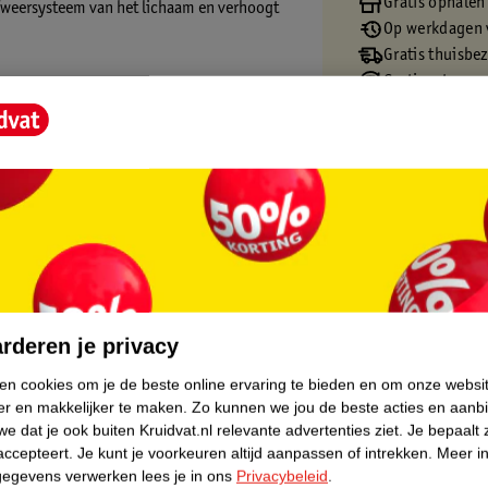
Gratis ophalen
 afweersysteem van het lichaam en verhoogt
Op werkdagen v
Gratis thuisbe
Gratis retourn
Gratis punten 
core.
rderen je privacy
ken cookies om je de beste online ervaring te bieden en om onze websi
er en makkelijker te maken.
Zo kunnen we jou de beste acties en aanb
e dat je ook buiten Kruidvat.nl relevante advertenties ziet.
Je bepaalt 
accepteert.
Je kunt je voorkeuren altijd aanpassen of intrekken.
Meer in
gegevens verwerken lees je in ons
Privacybeleid
.