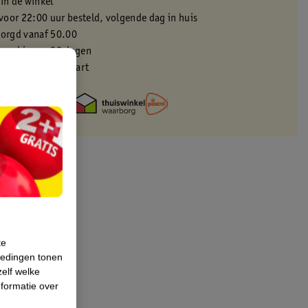
 in de winkel
oor 22:00 uur besteld, volgende dag in huis
zorgd vanaf 50.00
eren binnen 30 dagen
met je Kruidvat kaart
te
iedingen tonen
zelf welke
formatie over