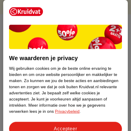
Over dit product
Productinformatie
Etiketinformatie
We waarderen je privacy
Wij gebruiken cookies om je de beste online ervaring te
Nature Impact Score
bieden en om onze website persoonlijker en makkelijker te
maken.
Zo kunnen we jou de beste acties en aanbiedingen
Rood (-) = hoge impact op het milieu.
tonen en zorgen we dat je ook buiten Kruidvat.nl relevante
Groen (+) = lage impact op het milieu.
advertenties ziet.
Je bepaalt zelf welke cookies je
Gebaseerd op wereldwijde
accepteert.
Je kunt je voorkeuren altijd aanpassen of
gemiddelden.
intrekken.
Meer informatie over hoe we je gegevens
verwerken lees je in ons
Privacybeleid
.
Nature Impact Score: 35%
Voedingssupplementen gemiddelde: 24%
Accepteer
Hogere score betekent lagere impact