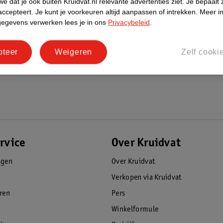
e dat je ook buiten Kruidvat.nl relevante advertenties ziet.
Je bepaalt 
accepteert.
Je kunt je voorkeuren altijd aanpassen of intrekken.
Meer in
gegevens verwerken lees je in ons
Privacybeleid
.
pteer
Weigeren
Zelf cooki
rvice
Over Kruidvat
agen
Over Kruidvat
Verkopen via Kruidvat
eren
Pers
Winkelformule