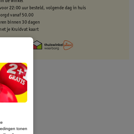
 in de winkel
oor 22:00 uur besteld, volgende dag in huis
zorgd vanaf 50.00
eren binnen 30 dagen
met je Kruidvat kaart
te
iedingen tonen