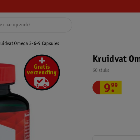
ruidvat Omega 3-6-9 Capsules
Kruidvat Om
60 stuks
9
.
99