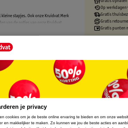
Gratis ophalen
Op werkdagen v
Gratis thuisbe
l kleine stapjes. Ook onze Kruidvat Merk
Gratis retourn
en van de potjes van onze Kruidvat
Gratis punten 
erden. We besparen hierdoor 46.000 kg
amere wereld!
core.
rderen je privacy
ken cookies om je de beste online ervaring te bieden en om onze websi
er en makkelijker te maken.
Zo kunnen we jou de beste acties en aanb