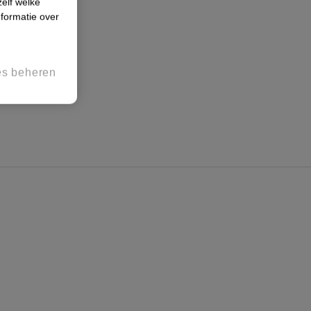
zelf welke
formatie over
es beheren