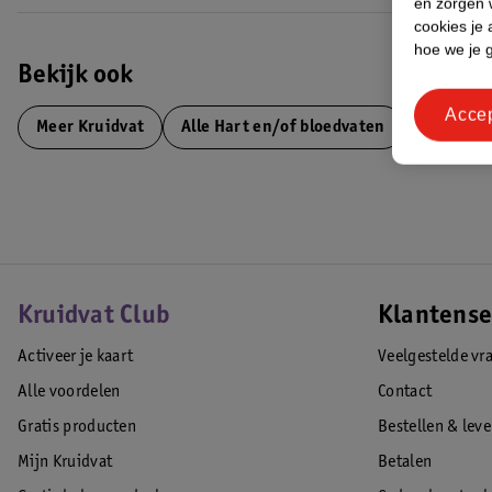
en zorgen w
cookies je 
hoe we je 
Bekijk ook
Acce
Meer
Kruidvat
Alle Hart en/of bloedvaten
Kruidvat Club
Klantense
Activeer je kaart
Veelgestelde vr
Alle voordelen
Contact
Gratis producten
Bestellen & lev
Mijn Kruidvat
Betalen