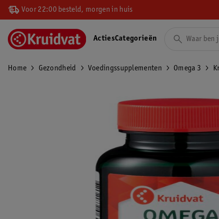
Voor 22:00 besteld, morgen in huis
Acties
Categorieën
Home
Gezondheid
Voedingssupplementen
Omega 3
K