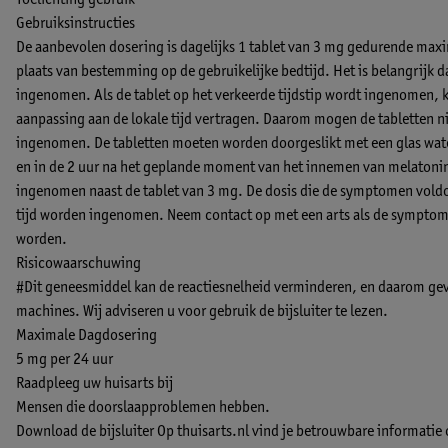
Toelichting gebruik
Gebruiksinstructies
De aanbevolen dosering is dagelijks 1 tablet van 3 mg gedurende max
plaats van bestemming op de gebruikelijke bedtijd. Het is belangrijk 
ingenomen. Als de tablet op het verkeerde tijdstip wordt ingenomen, 
aanpassing aan de lokale tijd vertragen. Daarom mogen de tabletten n
ingenomen. De tabletten moeten worden doorgeslikt met een glas water.
en in de 2 uur na het geplande moment van het innemen van melatonin
ingenomen naast de tablet van 3 mg. De dosis die de symptomen voldo
tijd worden ingenomen. Neem contact op met een arts als de symptome
worden.
Risicowaarschuwing
#Dit geneesmiddel kan de reactiesnelheid verminderen, en daarom gevaar
machines. Wij adviseren u voor gebruik de bijsluiter te lezen.
Maximale Dagdosering
5 mg per 24 uur
Raadpleeg uw huisarts bij
Mensen die doorslaapproblemen hebben.
Download de bijsluiter
Op thuisarts.nl vind je betrouwbare informatie