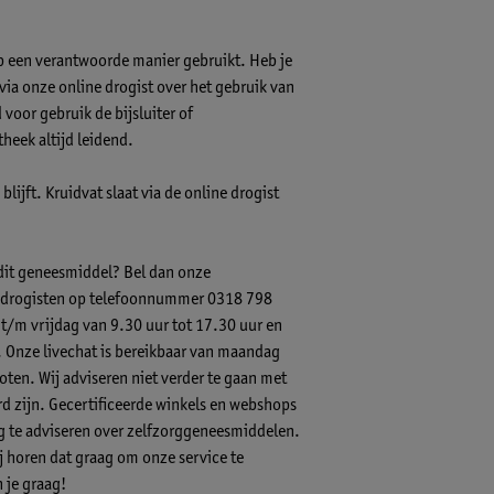
op een verantwoorde manier gebruikt. Heb je
s via onze online drogist over het gebruik van
voor gebruik de bijsluiter of
theek altijd leidend.
lijft. Kruidvat slaat via de online drogist
 dit geneesmiddel? Bel dan onze
-) drogisten op telefoonnummer 0318 798
 t/m vrijdag van 9.30 uur tot 17.30 uur en
.
Onze livechat
is bereikbaar van maandag
ten. Wij adviseren niet verder te gaan met
 zijn. Gecertificeerde winkels en webshops
ig te adviseren over zelfzorggeneesmiddelen.
ij horen dat graag om onze service te
 je graag!