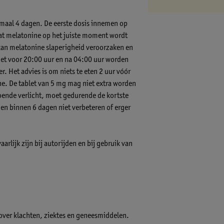
imaal 4 dagen. De eerste dosis innemen op
dat melatonine op het juiste moment wordt
kan melatonine slaperigheid veroorzaken en
iet voor 20:00 uur en na 04:00 uur worden
 Het advies is om niets te eten 2 uur vóór
e. De tablet van 5 mg mag niet extra worden
ende verlicht, moet gedurende de kortste
n binnen 6 dagen niet verbeteren of erger
lijk zijn bij autorijden en bij gebruik van
 over klachten, ziektes en geneesmiddelen.