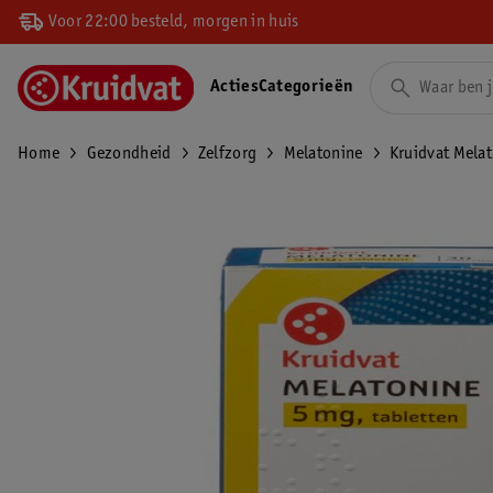
Voor 22:00 besteld, morgen in huis
Acties
Categorieën
Home
Gezondheid
Zelfzorg
Melatonine
Kruidvat Mela