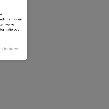
te
iedingen tonen
zelf welke
formatie over
es beheren