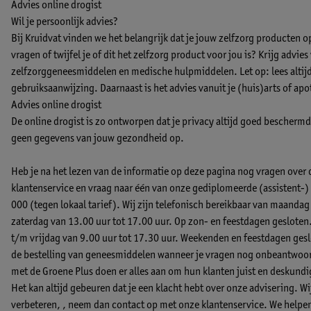
Advies online drogist
Wil je persoonlijk advies?
Bij Kruidvat vinden we het belangrijk dat je jouw zelfzorg producten 
vragen of twijfel je of dit het zelfzorg product voor jou is? Krijg advie
zelfzorggeneesmiddelen en medische hulpmiddelen. Let op: lees altijd 
gebruiksaanwijzing. Daarnaast is het advies vanuit je (huis)arts of apo
Advies online drogist
De online drogist is zo ontworpen dat je privacy altijd goed beschermd b
geen gegevens van jouw gezondheid op.
Heb je na het lezen van de informatie op deze pagina nog vragen over
klantenservice en vraag naar één van onze gediplomeerde (assistent
000 (tegen lokaal tarief). Wij zijn telefonisch bereikbaar van maandag
zaterdag van 13.00 uur tot 17.00 uur. Op zon- en feestdagen gesloten
t/m vrijdag van 9.00 uur tot 17.30 uur. Weekenden en feestdagen geslo
de bestelling van geneesmiddelen wanneer je vragen nog onbeantwoord
met de Groene Plus doen er alles aan om hun klanten juist en deskund
Het kan altijd gebeuren dat je een klacht hebt over onze advisering. W
verbeteren, ,
neem dan contact op met onze klantenservice.
We helpen