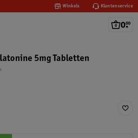
Winkels
Klantenservice
0
.
00
latonine 5mg Tabletten
s