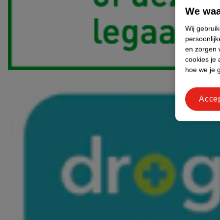
We waa
Wij gebrui
persoonlijk
en zorgen w
cookies je 
hoe we je 
Acce