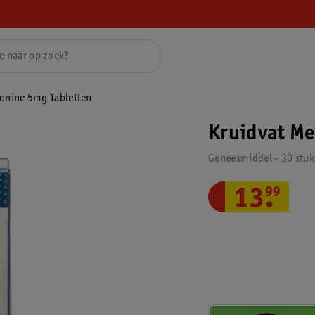
tonine 5mg Tabletten
Kruidvat Me
Geneesmiddel - 30 stuk
13
.
99