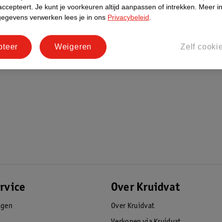
accepteert.
Je kunt je voorkeuren altijd aanpassen of intrekken.
Meer in
gegevens verwerken lees je in ons
Privacybeleid
.
pteer
Weigeren
Zelf cooki
rvice
Over Kruidvat
agen
Over Kruidvat