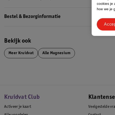
cookies je 
hoe we je 
Bestel & Bezorginformatie
Acce
Bekijk ook
Meer
Kruidvat
Alle Magnesium
Kruidvat Club
Klantense
Activeer je kaart
Veelgestelde vr