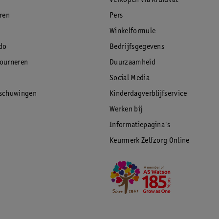
Verkopen via Kruidvat
eren
Pers
Winkelformule
do
Bedrijfsgegevens
tourneren
Duurzaamheid
Social Media
rschuwingen
Kinderdagverblijfservice
Werken bij
Informatiepagina's
Keurmerk Zelfzorg Online