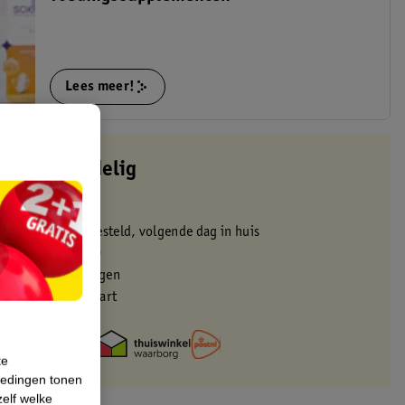
Lees meer!
altijd voordelig
 in de winkel
oor 22:00 uur besteld, volgende dag in huis
zorgd vanaf 50.00
eren binnen 30 dagen
met je Kruidvat kaart
te
iedingen tonen
zelf welke