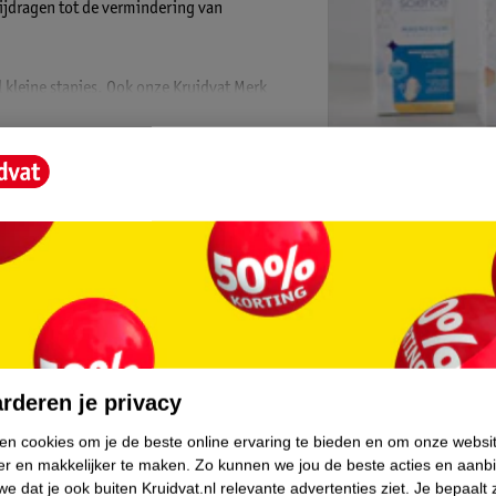
ijdragen tot de vermindering van
l kleine stapjes. Ook onze Kruidvat Merk
en van de potjes van onze Kruidvat
erden. We besparen hierdoor 46.000 kg
amere wereld!
Kruidvat is 
Gratis ophalen
Op werkdagen v
Gratis thuisbe
en (+) = lage impact op het milieu.
Gratis retourn
.
Gratis punten 
rderen je privacy
ken cookies om je de beste online ervaring te bieden en om onze websi
er en makkelijker te maken.
Zo kunnen we jou de beste acties en aanb
e dat je ook buiten Kruidvat.nl relevante advertenties ziet.
Je bepaalt 