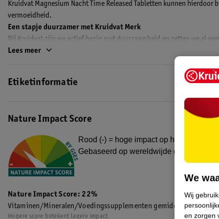
Kruidvat Magnesium Nacht Time Released Tabletten kunnen hierdoor b
vermoeidheid.
Een stapje duurzamer met Kruidvat Merk
Bij Kruidvat zijn we actief bezig met duurzaamheid en zetten we al vee
producten worden steeds een beetje duurzamer. Zo hebben we de wand
Lees meer
voedingssupplementen dunner gemaakt zonder dat ze minder stevig w
plastic per jaar. Hiermee zetten we weer een stapje richting een duurz
Etiketinformatie
EAN code:8719179547453,8717333965754
Nature Impact Score
Rood (-) = hoge impact op het milieu. Gro
Gebaseerd op wereldwijde gemiddelden
We waa
Nature Impact Score: 22%
Wij gebrui
persoonlijk
Vitaminen/Mineralen/Voedingssupplementen gemiddelde: 25%
en zorgen w
Hogere score betekent lagere impact