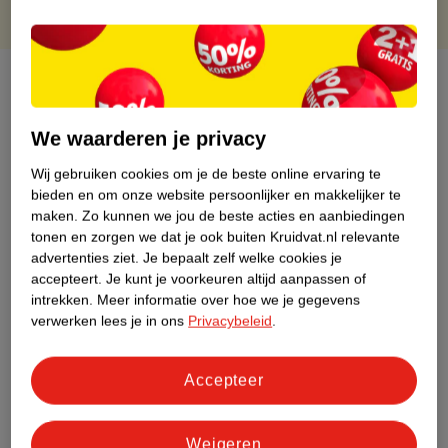
Over dit product
Productinformatie
We waarderen je privacy
Wij gebruiken cookies om je de beste online ervaring te
Etiketinformatie
bieden en om onze website persoonlijker en makkelijker te
maken.
Zo kunnen we jou de beste acties en aanbiedingen
tonen en zorgen we dat je ook buiten Kruidvat.nl relevante
Nature Impact Score
advertenties ziet.
Je bepaalt zelf welke cookies je
Rood (-) = hoge impact op het milieu.
accepteert.
Je kunt je voorkeuren altijd aanpassen of
intrekken.
Meer informatie over hoe we je gegevens
Groen (+) = lage impact op het milieu.
verwerken lees je in ons
Privacybeleid
.
Gebaseerd op wereldwijde
gemiddelden.
Accepteer
Nature Impact Score: 23%
Voedingssupplementen gemiddelde: 24%
Weigeren
Hogere score betekent lagere impact