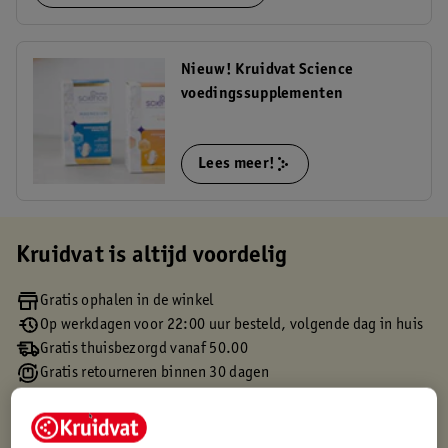
Nieuw! Kruidvat Science
voedingssupplementen
Lees meer!
Kruidvat is altijd voordelig
Gratis ophalen in de winkel
Op werkdagen voor 22:00 uur besteld, volgende dag in huis
Gratis thuisbezorgd vanaf 50.00
Gratis retourneren binnen 30 dagen
Gratis punten met je Kruidvat kaart