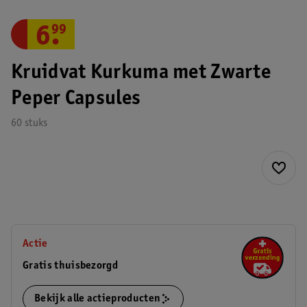
6
.
99
Kruidvat Kurkuma met Zwarte
Peper Capsules
60 stuks
Actie
Gratis thuisbezorgd
Bekijk alle actieproducten