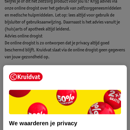
twijfel je of dit het zelfzorg product voor jou is? Krijg advies via
onze online drogist over het gebruik van zelfzorggeneesmiddelen
en medische hulpmiddelen. Let op: lees altijd voor gebruik de
bijsluiter of gebruiksaanwijzing. Daarnaast is het advies vanuit je
(huis)arts of apotheek altijd leidend.
Advies online drogist
De online drogist is zo ontworpen dat je privacy altijd goed
beschermd blijft. Kruidvat slaat via de online drogist geen gegevens
van jouw gezondheid op.
Heb je na het lezen van de informatie op deze pagina nog vragen
over dit geneesmiddel? Bel dan onze klantenservice en vraag naar
één van onze gediplomeerde (assistent-) drogisten op
telefoonnummer 0318 798 000 (tegen lokaal tarief). Wij zijn
telefonisch bereikbaar van maandag t/m vrijdag van 9.30 uur tot
17.30 uur en zaterdag van 13.00 uur tot 17.00 uur. Op zon- en
feestdagen gesloten.
Onze livechat
is bereikbaar van maandag t/m
vrijdag van 9.00 uur tot 17.30 uur. Weekenden en feestdagen
We waarderen je privacy
gesloten. Wij adviseren niet verder te gaan met de bestelling van