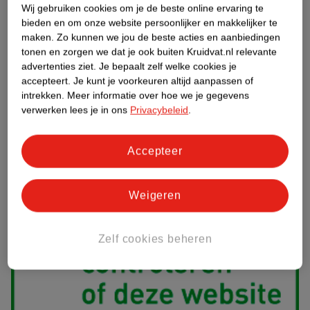
Wij gebruiken cookies om je de beste online ervaring te
geneesmiddelen wanneer je vragen nog onbeantwoord zijn.
bieden en om onze website persoonlijker en makkelijker te
Gecertificeerde winkels en webshops met de Groene Plus doen er
maken.
Zo kunnen we jou de beste acties en aanbiedingen
alles aan om hun klanten juist en deskundig te adviseren over
tonen en zorgen we dat je ook buiten Kruidvat.nl relevante
zelfzorggeneesmiddelen. Het kan altijd gebeuren dat je een klacht
advertenties ziet.
Je bepaalt zelf welke cookies je
hebt over onze advisering. Wij horen dat graag om onze service te
accepteert.
Je kunt je voorkeuren altijd aanpassen of
verbeteren, ,
neem dan contact op met onze klantenservice.
We
intrekken.
Meer informatie over hoe we je gegevens
helpen je graag!
verwerken lees je in ons
Privacybeleid
.
Accepteer
Weigeren
Zelf cookies beheren