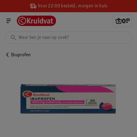
Voor 22:00 besteld, morgen in huis
0
.
00
Ibuprofen