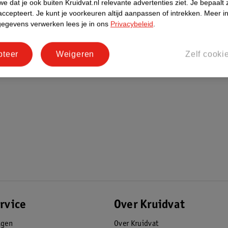
e dat je ook buiten Kruidvat.nl relevante advertenties ziet.
Je bepaalt 
accepteert.
Je kunt je voorkeuren altijd aanpassen of intrekken.
Meer in
gegevens verwerken lees je in ons
Privacybeleid
.
pteer
Weigeren
Zelf cooki
rvice
Over Kruidvat
agen
Over Kruidvat