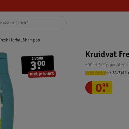
Fresh Herbal Shampoo
Kruidvat Fr
500ml
Prijs per
liter
1
43 
(4.53/5)
0
.
99