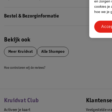
en zorgen w
cookies je 
hoe we je 
Bestel & Bezorginformatie
Acce
Bekijk ook
Meer
Kruidvat
Alle Shampoo
Hoe controleren wij de reviews?
Kruidvat Club
Klantense
Activeer je kaart
Veelgestelde vr