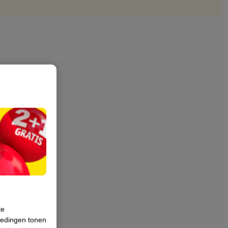
te
iedingen tonen