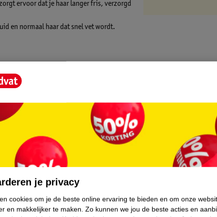
rgt ervoor dat je haar langer fris, verzorgd
id en normaal haar dat snel vet wordt.
utraal.
ed schuimt. Spoel je haar vervolgens
en (+) = lage impact op het milieu.
.
l kleine stapjes. Ook onze Kruidvat Merk
ze Kruidvat shampoo gemaakt van 100%
n de shampoo
RSPO gecertificeerde palmolie
.
rderen je privacy
ken cookies om je de beste online ervaring te bieden en om onze websi
er en makkelijker te maken.
Zo kunnen we jou de beste acties en aanb