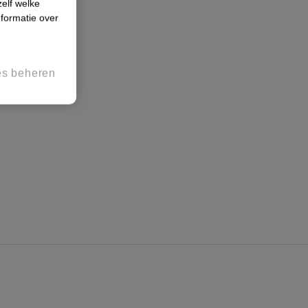
zelf welke
formatie over
es beheren