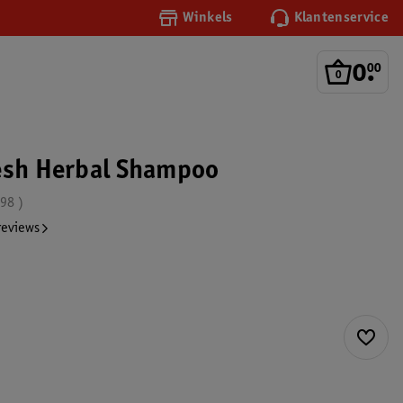
Winkels
Klantenservice
0
.
00
esh Herbal Shampoo
.98
reviews