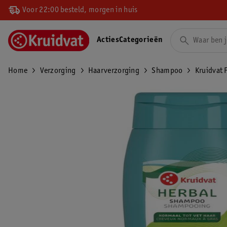
Voor 22:00 besteld, morgen in huis
Acties
Categorieën
Home
Verzorging
Haarverzorging
Shampoo
Kruidvat 