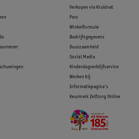
Verkopen via Kruidvat
eren
Pers
Winkelformule
do
Bedrijfsgegevens
tourneren
Duurzaamheid
Social Media
rschuwingen
Kinderdagverblijfservice
Werken bij
Informatiepagina's
Keurmerk Zelfzorg Online