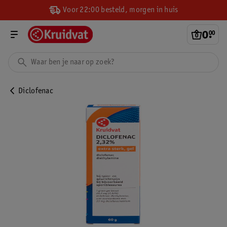
Voor 22:00 besteld, morgen in huis
0
.
00
Diclofenac