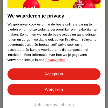
Gratis punten met je Kruidvat kaart
We waarderen je privacy
Wij gebruiken cookies om je de beste online ervaring te
bieden en om onze website persoonlijker en makkelijker te
Over dit product
maken.
Zo kunnen we jou de beste acties en aanbiedingen
tonen en zorgen we dat je ook buiten Kruidvat.nl relevante
Productinformatie
advertenties ziet.
Je bepaalt zelf welke cookies je
accepteert.
Je kunt je voorkeuren altijd aanpassen of
intrekken.
Meer informatie over hoe we je gegevens
Etiketinformatie
verwerken lees je in ons
Privacybeleid
.
Nature Impact Score
Accepteer
Rood (-) = hoge impact op het milieu.
Groen (+) = lage impact op het milieu.
Weigeren
Gebaseerd op wereldwijde
gemiddelden.
Zelf cookies beheren