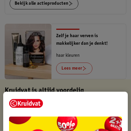
Bekijk alle actieproducten
Zelf je haar verven is
makkelijker dan je denkt!
haar kleuren
Lees meer
Kruidvat is altijd voordelig
Gratis ophalen in de winkel
Op werkdagen voor 22:00 uur besteld, volgende dag in huis
Gratis thuisbezorgd vanaf 50.00
Gratis retourneren binnen 30 dagen