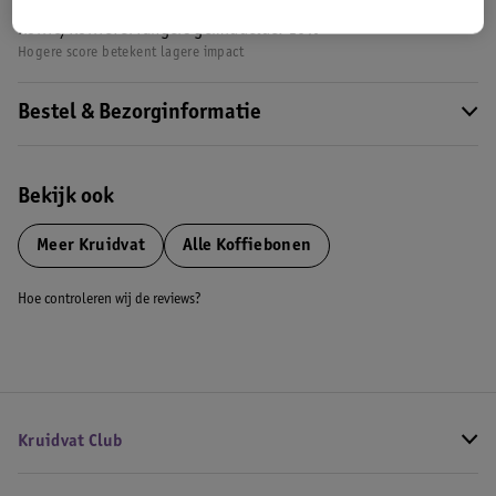
Nature Impact Score: 9%
Koffie/Koffievervangers gemiddelde: 16%
Hogere score betekent lagere impact
Bestel & Bezorginformatie
Bekijk ook
Meer
Kruidvat
Alle Koffiebonen
Hoe controleren wij de reviews?
Kruidvat Club