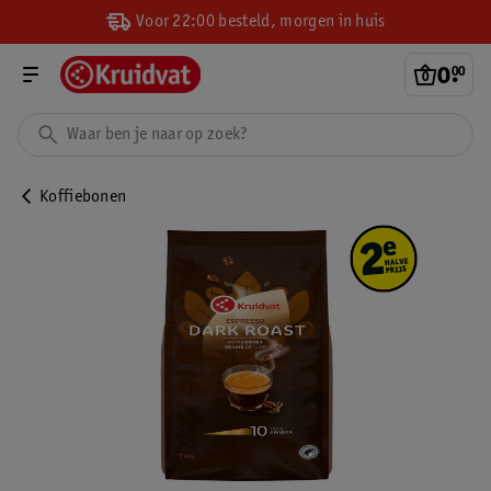
Voor 22:00 besteld, morgen in huis
0
.
00
Koffiebonen