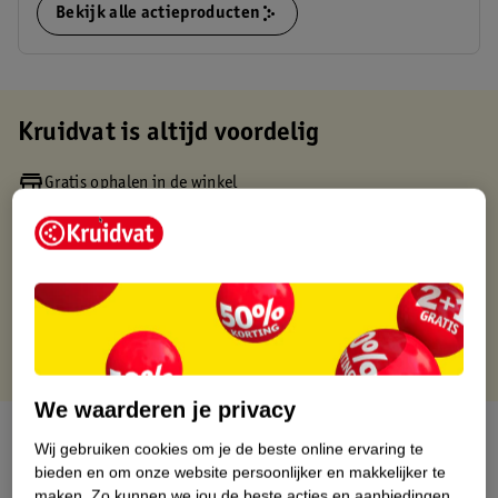
Bekijk alle actieproducten
Kruidvat is altijd voordelig
Gratis ophalen in de winkel
Op werkdagen voor 22:00 uur besteld, volgende dag in huis
Gratis thuisbezorgd vanaf 50.00
Gratis retourneren binnen 30 dagen
Gratis punten met je Kruidvat kaart
We waarderen je privacy
Over dit product
Wij gebruiken cookies om je de beste online ervaring te
bieden en om onze website persoonlijker en makkelijker te
Productinformatie
maken.
Zo kunnen we jou de beste acties en aanbiedingen