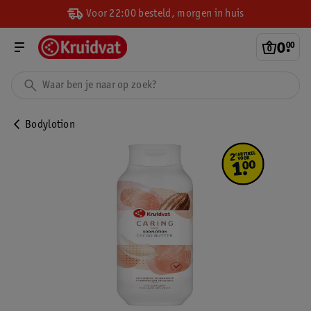
Voor 22:00 besteld, morgen in huis
0
.
00
Bodylotion