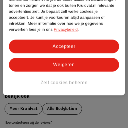
tonen en zorgen we dat je ook buiten Kruidvat.nl relevante
advertenties ziet.
Je bepaalt zelf welke cookies je
Etiketinformatie
accepteert.
Je kunt je voorkeuren altijd aanpassen of
intrekken.
Meer informatie over hoe we je gegevens
verwerken lees je in ons
Privacybeleid
.
Nature Impact Score
Dit product heeft (nog) geen Nature
Impact Score.
Accepteer
Meer informatie
Weigeren
Bestel & Bezorginformatie
Zelf cookies beheren
Bekijk ook
Meer
Kruidvat
Alle Bodylotion
Hoe controleren wij de reviews?