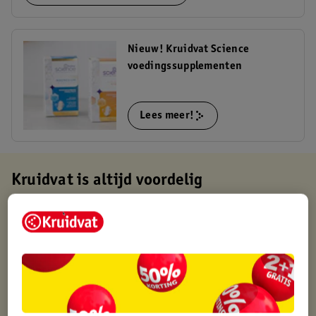
Nieuw! Kruidvat Science
voedingssupplementen
Lees meer!
Kruidvat is altijd voordelig
Gratis ophalen in de winkel
Op werkdagen voor 22:00 uur besteld, volgende dag in huis
Gratis thuisbezorgd vanaf 50.00
Gratis retourneren binnen 30 dagen
Gratis punten met je Kruidvat kaart