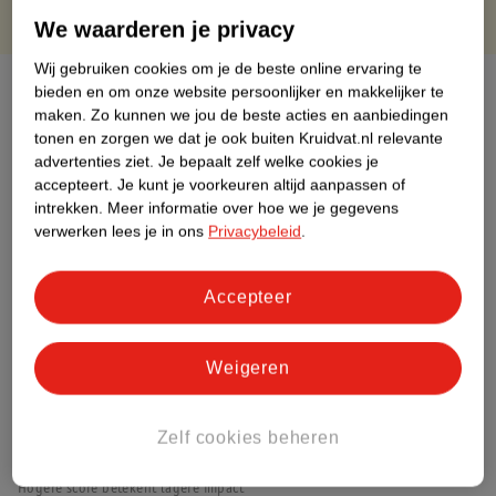
We waarderen je privacy
Wij gebruiken cookies om je de beste online ervaring te
Over dit product
bieden en om onze website persoonlijker en makkelijker te
maken.
Zo kunnen we jou de beste acties en aanbiedingen
Productinformatie
tonen en zorgen we dat je ook buiten Kruidvat.nl relevante
advertenties ziet.
Je bepaalt zelf welke cookies je
accepteert.
Je kunt je voorkeuren altijd aanpassen of
Etiketinformatie
intrekken.
Meer informatie over hoe we je gegevens
verwerken lees je in ons
Privacybeleid
.
Nature Impact Score
Accepteer
Rood (-) = hoge impact op het milieu.
Groen (+) = lage impact op het milieu.
Gebaseerd op wereldwijde
Weigeren
gemiddelden.
Zelf cookies beheren
Nature Impact Score: 34%
Voedingssupplementen gemiddelde: 24%
Hogere score betekent lagere impact