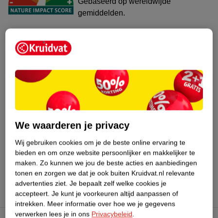
Gebaseerd op wereldwijde
gemiddelden.
Nature Impact Score: 62%
Haar - Kleurmiddelen gemiddelde: 48%
Hogere score betekent lagere impact
Bestel & Bezorginformatie
Bekijk ook
We waarderen je privacy
Wij gebruiken cookies om je de beste online ervaring te
Meer
Kruidvat
Alle Semi permanente haarverf
bieden en om onze website persoonlijker en makkelijker te
maken.
Zo kunnen we jou de beste acties en aanbiedingen
Hoe controleren wij de reviews?
tonen en zorgen we dat je ook buiten Kruidvat.nl relevante
advertenties ziet.
Je bepaalt zelf welke cookies je
accepteert.
Je kunt je voorkeuren altijd aanpassen of
intrekken.
Meer informatie over hoe we je gegevens
verwerken lees je in ons
Privacybeleid
.