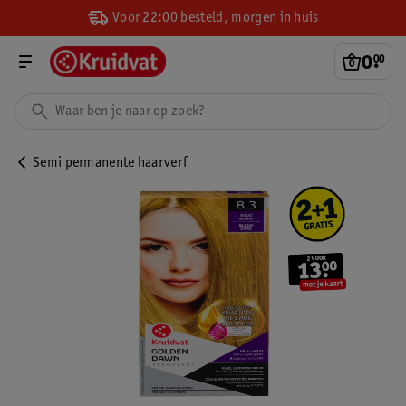
Voor 22:00 besteld, morgen in huis
0
.
00
Semi permanente haarverf