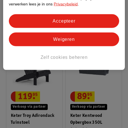
verwerken lees je in ons
Privacybeleid
.
Zwart, 124x55x62,5cm
Antraciet
1
Accepteer
Weigeren
Zelf cookies beheren
89
.
95
119
.
95
Verkoop via partner
Verkoop via partner
Keter Kentwood
Keter Troy Adirondack
Opbergbox 350L
Tuinstoel