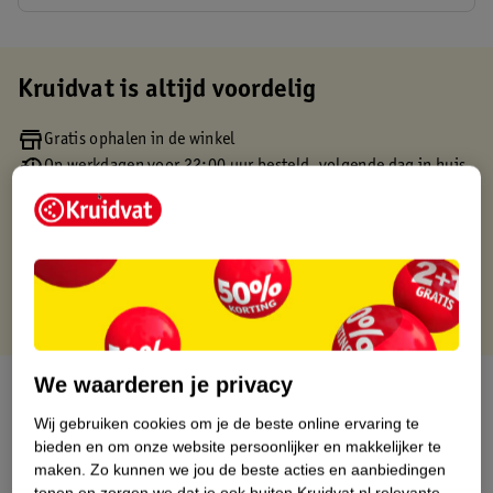
Kruidvat is altijd voordelig
Gratis ophalen in de winkel
Op werkdagen voor 22:00 uur besteld, volgende dag in huis
Gratis thuisbezorgd vanaf 50.00
Gratis retourneren binnen 30 dagen
Gratis punten met je Kruidvat kaart
We waarderen je privacy
Over dit product
Wij gebruiken cookies om je de beste online ervaring te
Productinformatie
bieden en om onze website persoonlijker en makkelijker te
maken.
Zo kunnen we jou de beste acties en aanbiedingen
tonen en zorgen we dat je ook buiten Kruidvat.nl relevante