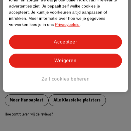
Etiketinformatie
advertenties ziet.
Je bepaalt zelf welke cookies je
accepteert.
Je kunt je voorkeuren altijd aanpassen of
intrekken.
Meer informatie over hoe we je gegevens
Nature Impact Score
verwerken lees je in ons
Privacybeleid
.
Dit product heeft (nog) geen Nature
Impact Score.
Accepteer
Meer informatie
Weigeren
Bestel & Bezorginformatie
Zelf cookies beheren
Bekijk ook
Meer
Hansaplast
Alle Klassieke pleisters
Hoe controleren wij de reviews?