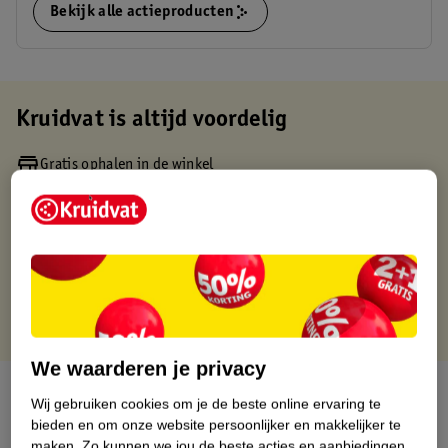
Bekijk alle actieproducten
Kruidvat is altijd voordelig
Gratis ophalen in de winkel
Op werkdagen voor 22:00 uur besteld, volgende dag in huis
Gratis thuisbezorgd vanaf 50.00
Gratis retourneren binnen 30 dagen
Gratis punten met je Kruidvat kaart
We waarderen je privacy
Over dit product
Wij gebruiken cookies om je de beste online ervaring te
bieden en om onze website persoonlijker en makkelijker te
Productinformatie
maken.
Zo kunnen we jou de beste acties en aanbiedingen