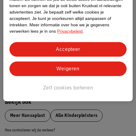
tonen en zorgen we dat je ook buiten Kruidvat.nl relevante
advertenties ziet.
Je bepaalt zelf welke cookies je
Etiketinformatie
accepteert.
Je kunt je voorkeuren altijd aanpassen of
intrekken.
Meer informatie over hoe we je gegevens
verwerken lees je in ons
Privacybeleid
.
Nature Impact Score
Dit product heeft (nog) geen Nature
Impact Score.
Accepteer
Meer informatie
Weigeren
Bestel & Bezorginformatie
Zelf cookies beheren
Bekijk ook
Meer
Hansaplast
Alle Kinderpleisters
Hoe controleren wij de reviews?