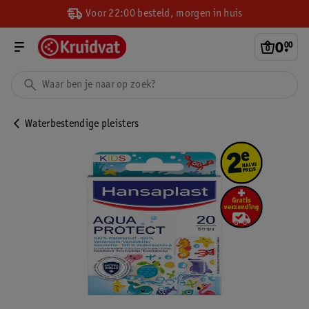
Voor 22:00 besteld, morgen in huis
0
.
00
Waterbestendige pleisters