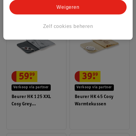
Weigeren
Zelf cookies beheren
59
.
99
39
.
99
Verkoop via partner
Verkoop via partner
Beurer HK 125 XXL
Beurer HK 45 Cosy
Cosy Grey
Warmtekussen
Warmtekussen