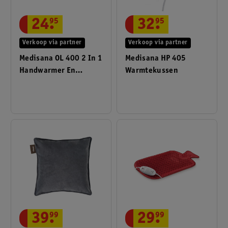
24
.
95
32
.
95
Verkoop via partner
Verkoop via partner
Medisana OL 400 2 In 1
Medisana HP 405
Handwarmer En
Warmtekussen
Verwarmingskussen
39
.
99
29
.
99