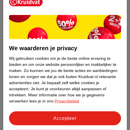
Beurer HK 49 Cosy
Beurer HK 25
Warmtekussen
Warmtekussen
We waarderen je privacy
Wij gebruiken cookies om je de beste online ervaring te
bieden en om onze website persoonlijker en makkelijker te
maken.
Zo kunnen we jou de beste acties en aanbiedingen
tonen en zorgen we dat je ook buiten Kruidvat.nl relevante
advertenties ziet.
Je bepaalt zelf welke cookies je
accepteert.
Je kunt je voorkeuren altijd aanpassen of
49
.
99
59
.
99
intrekken.
Meer informatie over hoe we je gegevens
verwerken lees je in ons
Privacybeleid
.
Verkoop via partner
Verkoop via partner
Beurer HK 58 Cosy
Beurer FWM 45
Accepteer
Warmtekussen
Elektrische
Voetenwarmer