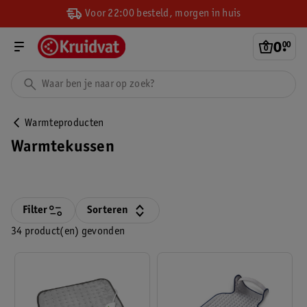
Voor 22:00 besteld, morgen in huis
0
.
00
Warmteproducten
Warmtekussen
Filter
Sorteren
34 product(en) gevonden