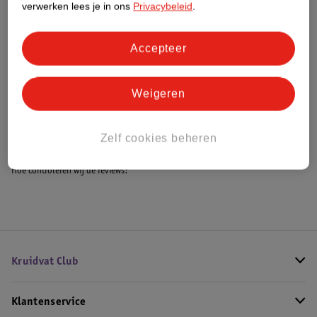
verwerken lees je in ons
Privacybeleid
.
Accepteer
Bestel & Bezorginformatie
Weigeren
Bekijk ook
Meer
Beurer
Alle Warmtekussen
Zelf cookies beheren
Hoe controleren wij de reviews?
Kruidvat Club
Klantenservice