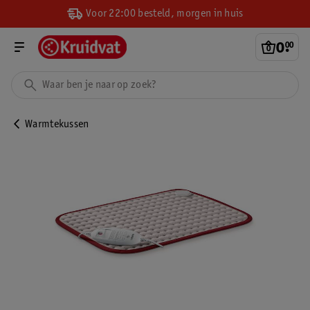
Voor 22:00 besteld, morgen in huis
0
.
00
Warmtekussen