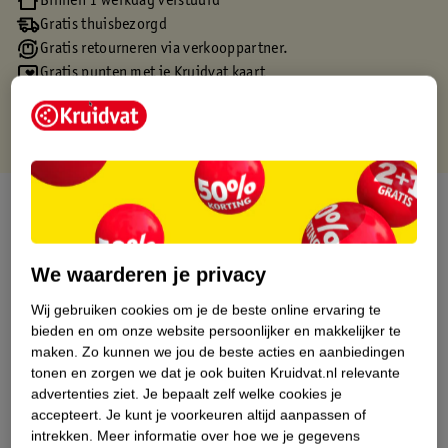
Binnen 1 werkdag verstuurd
Gratis thuisbezorgd
Gratis retourneren via verkooppartner.
Gratis punten met je Kruidvat kaart
Over dit product
Productinformatie
We waarderen je privacy
Etiketinformatie
Wij gebruiken cookies om je de beste online ervaring te
bieden en om onze website persoonlijker en makkelijker te
maken.
Zo kunnen we jou de beste acties en aanbiedingen
Nature Impact Score
tonen en zorgen we dat je ook buiten Kruidvat.nl relevante
advertenties ziet.
Je bepaalt zelf welke cookies je
Dit product heeft (nog) geen Nature
accepteert.
Je kunt je voorkeuren altijd aanpassen of
Impact Score.
intrekken.
Meer informatie over hoe we je gegevens
Meer informatie