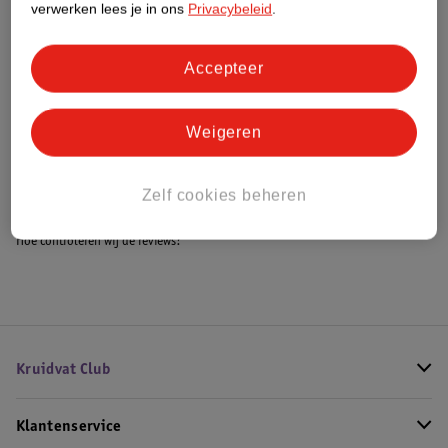
verwerken lees je in ons
Privacybeleid
.
Accepteer
Bestel & Bezorginformatie
Weigeren
Bekijk ook
Meer
Beurer
Alle Warmtekussen
Zelf cookies beheren
Hoe controleren wij de reviews?
Kruidvat Club
Klantenservice