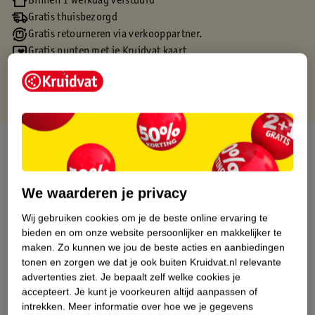
Binnen 1 werkdag verstuurd
Gratis thuisbezorgd
Gratis retourneren via verkooppartner.
Gratis punten met je Kruidvat kaart
Over dit product
Productinformatie
We waarderen je privacy
Etiketinformatie
Wij gebruiken cookies om je de beste online ervaring te
bieden en om onze website persoonlijker en makkelijker te
maken.
Zo kunnen we jou de beste acties en aanbiedingen
Nature Impact Score
tonen en zorgen we dat je ook buiten Kruidvat.nl relevante
advertenties ziet.
Je bepaalt zelf welke cookies je
Dit product heeft (nog) geen Nature
accepteert.
Je kunt je voorkeuren altijd aanpassen of
Impact Score.
intrekken.
Meer informatie over hoe we je gegevens
Meer informatie