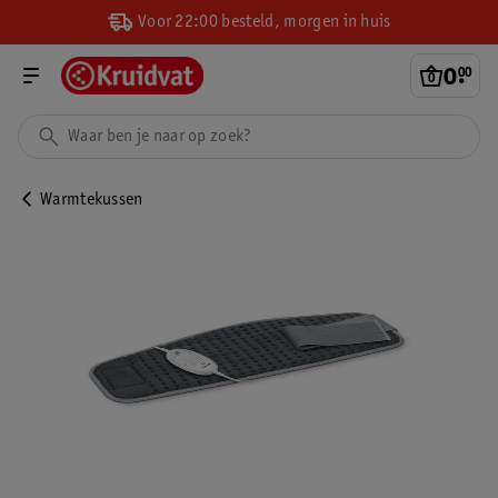
Voor 22:00 besteld, morgen in huis
0
.
00
Warmtekussen