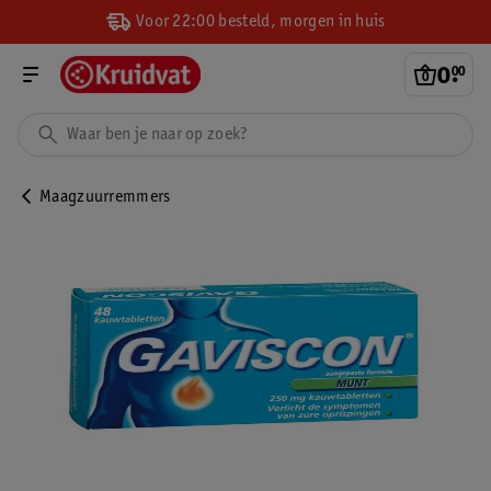
Voor 22:00 besteld, morgen in huis
0
.
00
Maagzuurremmers