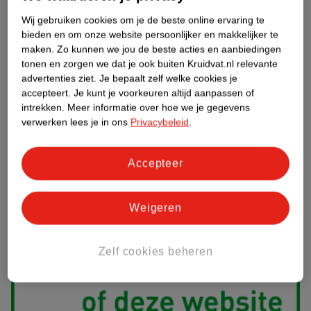
geneesmiddelen wanneer je vragen nog onbeantwoord zijn.
Wij gebruiken cookies om je de beste online ervaring te
Gecertificeerde winkels en webshops met de Groene Plus doen er
bieden en om onze website persoonlijker en makkelijker te
maken.
Zo kunnen we jou de beste acties en aanbiedingen
alles aan om hun klanten juist en deskundig te adviseren over
tonen en zorgen we dat je ook buiten Kruidvat.nl relevante
zelfzorggeneesmiddelen. Het kan altijd gebeuren dat je een klacht
advertenties ziet.
Je bepaalt zelf welke cookies je
hebt over onze advisering. Wij horen dat graag om onze service te
accepteert.
Je kunt je voorkeuren altijd aanpassen of
verbeteren, ,
neem dan contact op met onze klantenservice.
We
intrekken.
Meer informatie over hoe we je gegevens
helpen je graag!
verwerken lees je in ons
Privacybeleid
.
Accepteer
Weigeren
Zelf cookies beheren