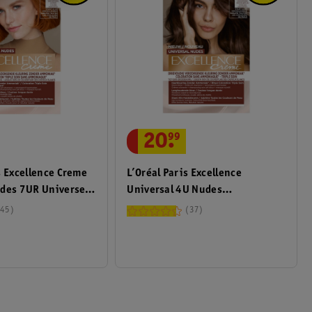
20
.
99
s Excellence Creme
L’Oréal Paris Excellence
udes 7UR Universeel
Universal 4U Nudes
leuring
Middenbruin Permanente
45
37
Haarverf