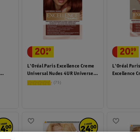
20
.
99
20
.
99
L'Oréal Paris Excellence Creme
L'Oréal Pari
Universal Nudes 4UR Universeel
Excellence 
Donkerrood Haarkleuring
Natuurlijk B
75
Haarkleurin