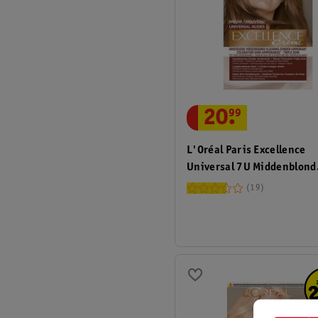
20
.
99
L'Oréal Paris Excellence
Universal 7U Middenblond
Permanente Haarverf
19