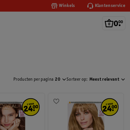
Winkels
Klantenservice
0
.
00
Producten per pagina
20
Sorteer op:
Meest relevant