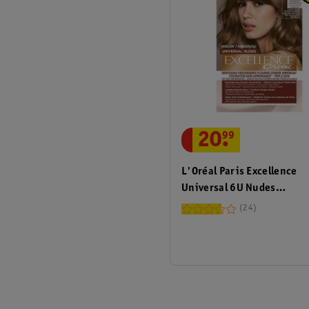
20
.
99
L'Oréal Paris Excellence
Universal 6U Nudes
Donkerblond Permanente
24
Haarverf