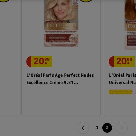
20
.
99
20
.
99
L'Oréal Pari
L'Oréal Paris Age Perfect Nudes
Universal N
Excellence Crème 9.31
Koper Haark
Natuurlijk Zeer Licht Goudblond
Haarkleuring
1
2