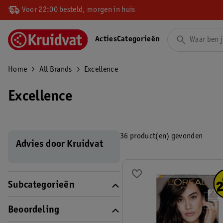
Voor 22:00 besteld, morgen in huis
Acties
Categorieën
Home
All Brands
Excellence
Excellence
36 product(en) gevonden
Advies door Kruidvat
Subcategorieën
Beoordeling