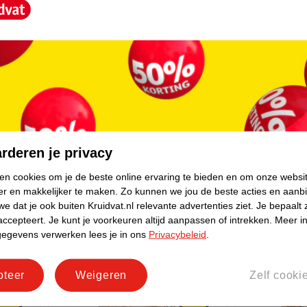
20
.
99
20
.
99
rderen je privacy
 Nudes
L'Oréal Paris Excellence Crème
L'Oréal Pari
9.3 Zeer Licht Goudblond
Excellence 
ken cookies om je de beste online ervaring te bieden en om onze websi
d
Permanente Haarverf
er en makkelijker te maken.
Zo kunnen we jou de beste acties en aanb
Natuurlijk 
919
e dat je ook buiten Kruidvat.nl relevante advertenties ziet.
Je bepaalt 
Haarkleurin
accepteert.
Je kunt je voorkeuren altijd aanpassen of intrekken.
Meer in
gegevens verwerken lees je in ons
Privacybeleid
.
pteer
Weigeren
Zelf cooki