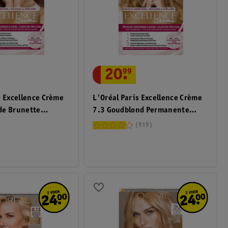
20
.
99
L'Oréal Paris Excellence Crème
s Excellence Crème
7.3 Goudblond Permanente
de Brunette
Haarverf
g
919