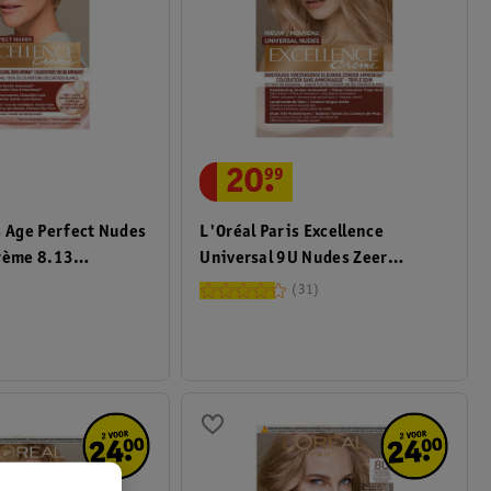
20
.
99
L'Oréal Paris Excellence
s Age Perfect Nudes
Universal 9U Nudes Zeer
Crème 8.13
Lichtblond Permanente
eige Blond
31
Haarverf
g