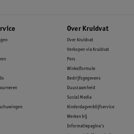
rvice
Over Kruidvat
agen
Over Kruidvat
Verkopen via Kruidvat
eren
Pers
Winkelformule
do
Bedrijfsgegevens
tourneren
Duurzaamheid
Social Media
rschuwingen
Kinderdagverblijfservice
Werken bij
Informatiepagina's