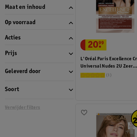
Maat en inhoud
Op voorraad
Acties
20
.
99
Prijs
L'Oréal Paris Excellence 
Universal Nudes 2U Zeer
Geleverd door
Donkerbruin Permanente
1
Haarkleuring
Soort
Verwijder filters