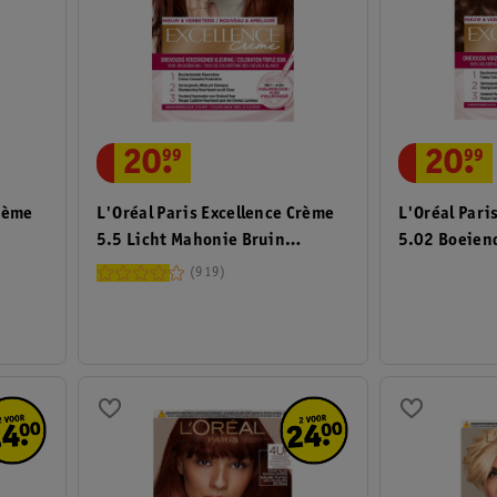
20
.
99
20
.
99
Crème
L'Oréal Paris Excellence Crème
L'Oréal Pari
5.5 Licht Mahonie Bruin
5.02 Boeien
Permanente Haarverf
Haarkleurin
919