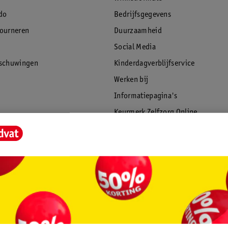
do
Bedrijfsgegevens
tourneren
Duurzaamheid
Social Media
rschuwingen
Kinderdagverblijfservice
Werken bij
Informatiepagina's
Keurmerk Zelfzorg Online