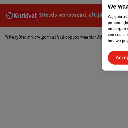
We waa
Steeds verrassend, altijd voordelig
Wij gebrui
persoonlijk
en zorgen w
cookies je 
Privacy
Disclaimer
Algemene Verkoopvoorwaarden
Veilig betalen
hoe we je 
Acce