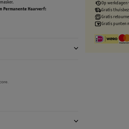
masker.
Op werkdagen v
uin Permanente Haarverf:
Gratis thuisbe
Gratis retourn
Gratis punten 
e formule beschermt en verzorgt je haar, je
t voor een rijke, levendige kleur die tot wel
core.
n geavanceerde, beschermende
errijkt met Pro-Keratine, dit zorgt ervoor
 in de haarkleuring dat je haar beschermt
ur.