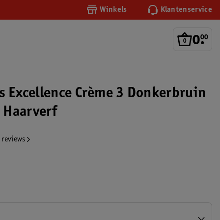
Winkels
Klantenservice
0
.
00
is Excellence Crème 3 Donkerbruin
 Haarverf
 reviews