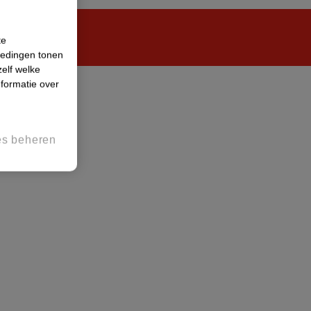
te
iedingen tonen
zelf welke
formatie over
es beheren