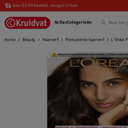
Voor 22:00 besteld, morgen in huis
Acties
Categorieën
Home
Beauty
Haarverf
Permanente haarverf
L'Oréal 