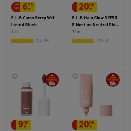
van
6
.
75
20
.
00
9
.
00
E.l.f. Camo Berry Well
E.l.f. Halo Glow SPF50
Liquid Blush
8 Medium Neutral Skin
4ml
Tint
30ml
12086
2958
9
.
00
20
.
00