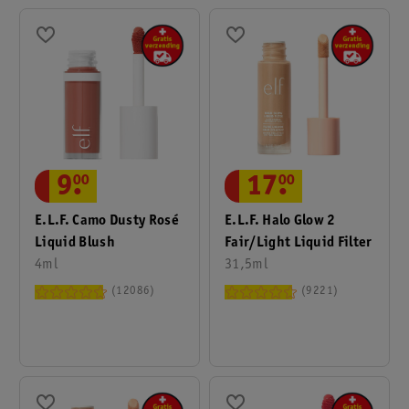
9
.
00
17
.
00
E.l.f. Camo Dusty Rosé
E.l.f. Halo Glow 2
Liquid Blush
Fair/Light Liquid Filter
4ml
31,5ml
12086
9221