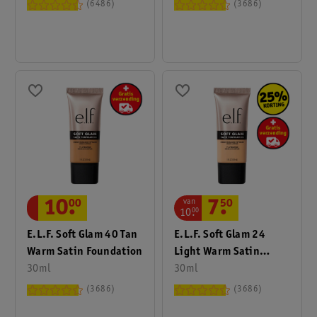
6486
3686
van
10
.
00
7
.
50
10
.
00
E.l.f. Soft Glam 40 Tan
E.l.f. Soft Glam 24
Warm Satin Foundation
Light Warm Satin
30ml
Foundation
30ml
3686
3686