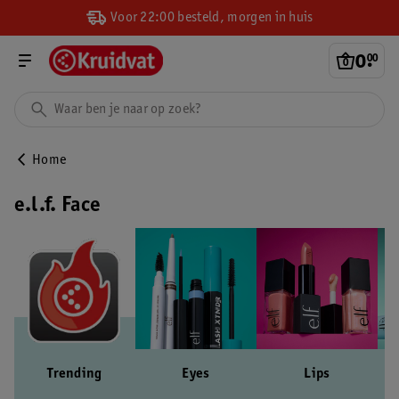
Voor 22:00 besteld, morgen in huis
0
.
00
Home
e.l.f. Face
Trending
Eyes
Lips