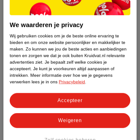
We waarderen je privacy
7
.
00
9
.
00
Wij gebruiken cookies om je de beste online ervaring te
bieden en om onze website persoonlijker en makkelijker te
E.l.f. Sheer For It Left
E.l.f. Tan Neutral
maken.
Zo kunnen we jou de beste acties en aanbiedingen
On Red Blush Tint
Hydrating Camo
tonen en zorgen we dat je ook buiten Kruidvat.nl relevante
advertenties ziet.
Je bepaalt zelf welke cookies je
6,8ml
Concealer Satin Finish
6ml
accepteert.
Je kunt je voorkeuren altijd aanpassen of
4044
intrekken.
Meer informatie over hoe we je gegevens
verwerken lees je in ons
Privacybeleid
.
Accepteer
Weigeren
Zelf cookies beheren