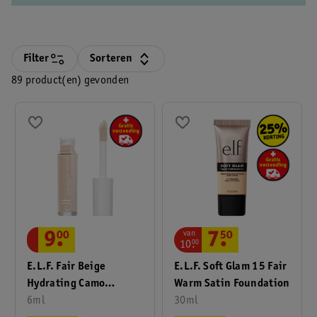
Filter
Sorteren
89 product(en) gevonden
van
9
.
00
7
.
50
10
.
00
E.l.f. Fair Beige
E.l.f. Soft Glam 15 Fair
Hydrating Camo
Warm Satin Foundation
Concealer Satin Finish
6ml
30ml