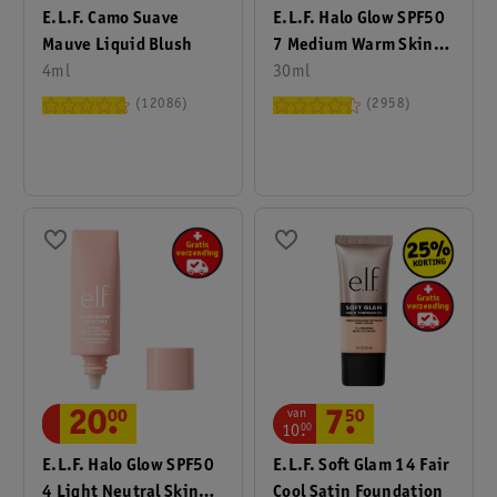
E.l.f. Camo Suave
E.l.f. Halo Glow SPF50
Mauve Liquid Blush
7 Medium Warm Skin
4ml
Tint
30ml
12086
2958
van
20
.
00
7
.
50
10
.
00
E.l.f. Halo Glow SPF50
E.l.f. Soft Glam 14 Fair
4 Light Neutral Skin
Cool Satin Foundation