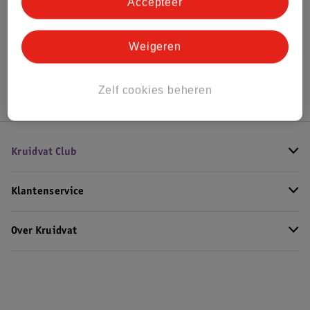
Bekijk ook
Accepteer
Meer
ELF
Alle Foundation
Weigeren
Hoe controleren wij de reviews?
Zelf cookies beheren
Kruidvat Club
Klantenservice
Over Kruidvat