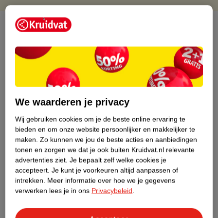
Over dit product
Productinformatie
Etiketinformatie
We waarderen je privacy
Nature Impact Score
Wij gebruiken cookies om je de beste online ervaring te
Dit product heeft (nog) geen Nature
bieden en om onze website persoonlijker en makkelijker te
Impact Score.
maken.
Zo kunnen we jou de beste acties en aanbiedingen
Meer informatie
tonen en zorgen we dat je ook buiten Kruidvat.nl relevante
advertenties ziet.
Je bepaalt zelf welke cookies je
accepteert.
Je kunt je voorkeuren altijd aanpassen of
Bestel & Bezorginformatie
intrekken.
Meer informatie over hoe we je gegevens
verwerken lees je in ons
Privacybeleid
.