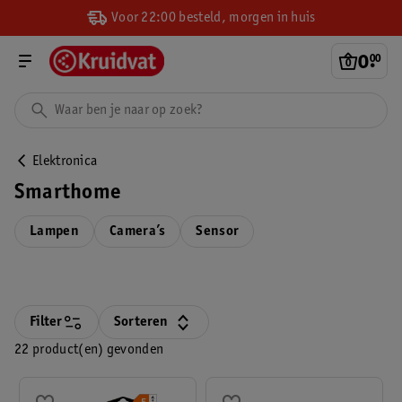
Voor 22:00 besteld, morgen in huis
0
.
00
Elektronica
Smarthome
Lampen
Camera’s
Sensor
Filter
Sorteren
22 product(en) gevonden