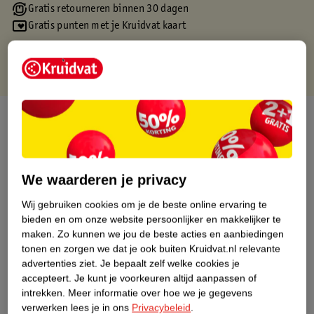
Gratis retourneren binnen 30 dagen
Gratis punten met je Kruidvat kaart
Over dit product
Productinformatie
We waarderen je privacy
Etiketinformatie
Wij gebruiken cookies om je de beste online ervaring te
bieden en om onze website persoonlijker en makkelijker te
Nature Impact Score
maken.
Zo kunnen we jou de beste acties en aanbiedingen
tonen en zorgen we dat je ook buiten Kruidvat.nl relevante
Dit product heeft (nog) geen Nature
advertenties ziet.
Je bepaalt zelf welke cookies je
Impact Score.
accepteert.
Je kunt je voorkeuren altijd aanpassen of
Meer informatie
intrekken.
Meer informatie over hoe we je gegevens
verwerken lees je in ons
Privacybeleid
.