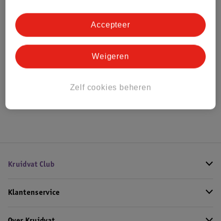
Bestel & Bezorginformatie
Accepteer
Bekijk ook
Weigeren
Meer
Polaroid
Alle Camera’s
Zelf cookies beheren
Hoe controleren wij de reviews?
Kruidvat Club
Klantenservice