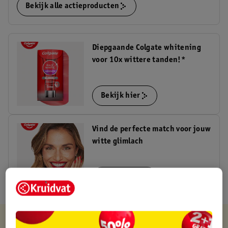
Bekijk alle actieproducten
Diepgaande Colgate whitening
voor 10x wittere tanden!*
Bekijk hier
Vind de perfecte match voor jouw
witte glimlach
Bekijk hier
Kruidvat is altijd voordelig