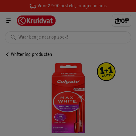
Voor 22:00 besteld, morgen in huis
0
.
00
Whitening producten