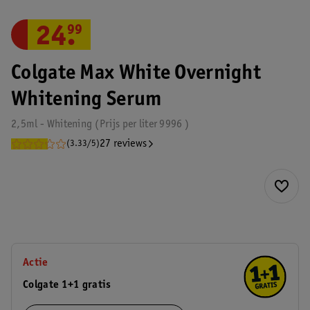
24
.
99
Colgate Max White Overnight
Whitening Serum
2,5ml - Whitening
Prijs per
liter
9996
27 reviews
(3.33/5)
Actie
Colgate 1+1 gratis