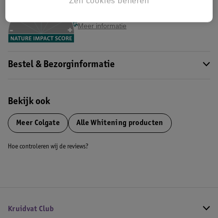
Zelf cookies beheren
Dit product heeft (nog) geen Nature
Impact Score.
Meer informatie
Bestel & Bezorginformatie
Bekijk ook
Meer
Colgate
Alle Whitening producten
Hoe controleren wij de reviews?
Kruidvat Club