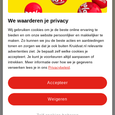
Gratis ophalen in de winkel
Op werkdagen voor 22:00 uur besteld, volgende dag in huis
We waarderen je privacy
Gratis thuisbezorgd vanaf 50.00
Gratis retourneren binnen 30 dagen
Wij gebruiken cookies om je de beste online ervaring te
Gratis punten met je Kruidvat kaart
bieden en om onze website persoonlijker en makkelijker te
maken.
Zo kunnen we jou de beste acties en aanbiedingen
tonen en zorgen we dat je ook buiten Kruidvat.nl relevante
advertenties ziet.
Je bepaalt zelf welke cookies je
accepteert.
Je kunt je voorkeuren altijd aanpassen of
intrekken.
Meer informatie over hoe we je gegevens
Over dit product
verwerken lees je in ons
Privacybeleid
.
Productinformatie
Accepteer
Etiketinformatie
Weigeren
Nature Impact Score