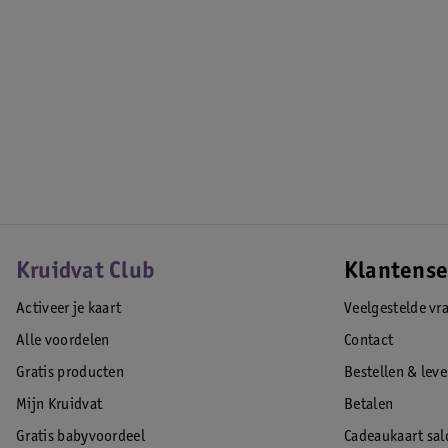
r
3
,
n
u
m
m
e
r
4
Kruidvat Club
Klantense
Activeer je kaart
Veelgestelde vr
Alle voordelen
Contact
Gratis producten
Bestellen & lev
Mijn Kruidvat
Betalen
Gratis babyvoordeel
Cadeaukaart sal