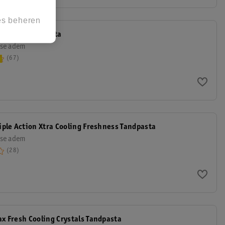
es beheren
resh Gel Tandpasta
sse adem
67
iple Action Xtra Cooling Freshness Tandpasta
sse adem
28
ax Fresh Cooling Crystals Tandpasta