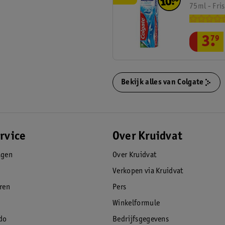
r
3
75ml - Fri
e
,
k
n
t
u
3
.
79
o
m
p
m
p
e
e
Bekijk alles van Colgate
r
r
4
,
n
u
rvice
Over Kruidvat
m
m
agen
Over Kruidvat
e
Verkopen via Kruidvat
r
eren
Pers
5
Winkelformule
do
Bedrijfsgegevens