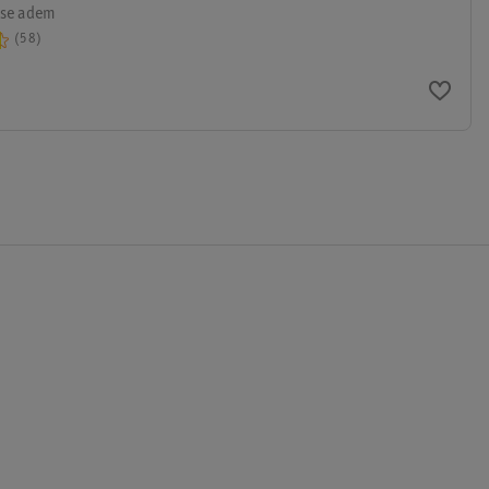
sse adem
58