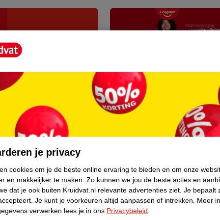
W
dpasta
Colgate Tr
e
75ml - Whi
e
k
t
2
.
69
o
p
p
rderen je privacy
W
e
andpasta
Colgate M
e
ken cookies om je de beste online ervaring te bieden en om onze websi
r
75ml - Ant
e
er en makkelijker te maken.
Zo kunnen we jou de beste acties en aanb
,
e dat je ook buiten Kruidvat.nl relevante advertenties ziet.
Je bepaalt 
k
n
accepteert.
Je kunt je voorkeuren altijd aanpassen of intrekken.
Meer in
t
u
2
.
39
gegevens verwerken lees je in ons
Privacybeleid
.
o
m