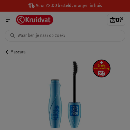
Voor 22:00 besteld, morgen in huis
0
.
00
Mascara