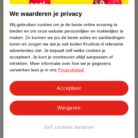
Gratis thuisbezorgd vanaf 50.00
Gratis retourneren binnen 30 dagen
We waarderen je privacy
Gratis punten met je Kruidvat kaart
Wij gebruiken cookies om je de beste online ervaring te
bieden en om onze website persoonlijker en makkelijker te
maken.
Zo kunnen we jou de beste acties en aanbiedingen
tonen en zorgen we dat je ook buiten Kruidvat.nl relevante
advertenties ziet.
Je bepaalt zelf welke cookies je
accepteert.
Je kunt je voorkeuren altijd aanpassen of
Over dit product
intrekken.
Meer informatie over hoe we je gegevens
verwerken lees je in ons
Privacybeleid
.
Productinformatie
Accepteer
Etiketinformatie
Weigeren
Nature Impact Score
Dit product heeft (nog) geen Nature
Impact Score.
Zelf cookies beheren
Meer informatie