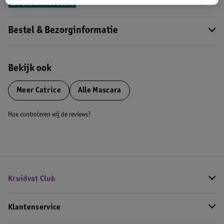
Bestel & Bezorginformatie
Bekijk ook
Meer
Catrice
Alle Mascara
Hoe controleren wij de reviews?
Kruidvat Club
Klantenservice