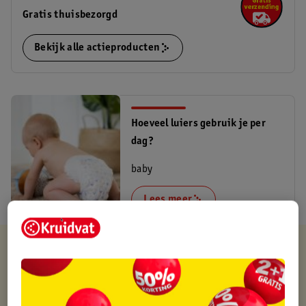
Gratis thuisbezorgd
Bekijk alle actieproducten
Hoeveel luiers gebruik je per
dag?
baby
Lees meer
Kruidvat is altijd voordelig
Gratis ophalen in de winkel
Op werkdagen voor 22:00 uur besteld, volgende dag in huis