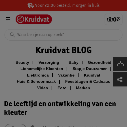
Voor 22:00 besteld, morgen in huis
0
.
00
Kruidvat BLOG
Beauty
Verzorging
Baby
Gezondheid
Lichamelijke Klachten
Stapje Duurzamer
Elektronica
Vakantie
Kruidvat
Huis & Schoonmaak
Feestdagen & Cadeaus
Video
Foto
Merken
De leeftijd en ontwikkeling van een
kleuter