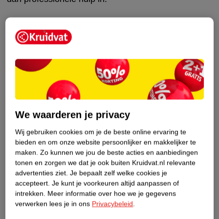
Je kleuter ontdekt en ontwikkelt
Zoals je hebt gelezen gebeurt er veel in de
kleuterfase. Laat je kind op ontdekkingstocht gaan
en ervaringen opdoen om de zelfstandigheid te
ontwikkelen.
Speelt je kleuter graag met LEGO? Dit is niet alleen
We waarderen je privacy
leuk speelgoed, het is ook nog eens heel leerzaam.
Zo verbetert het de fijne motoriek en het ruimtelijk
Wij gebruiken cookies om je de beste online ervaring te
bieden en om onze website persoonlijker en makkelijker te
inzicht en stimuleert het de creativiteit en het
maken.
Zo kunnen we jou de beste acties en aanbiedingen
probleemoplossend vermogen van je kind. Op een
tonen en zorgen we dat je ook buiten Kruidvat.nl relevante
LEGO bouwplaat kan je kind zijn fantasie helemaal
advertenties ziet.
Je bepaalt zelf welke cookies je
kwijt. De bouwplaat is het perfecte startpunt voor
accepteert.
Je kunt je voorkeuren altijd aanpassen of
intrekken.
Meer informatie over hoe we je gegevens
eindeloos inspirerend bouw- en speelplezier.
verwerken lees je in ons
Privacybeleid
.
FAQ