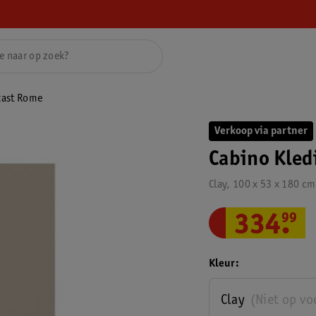
kast Rome
Verkoop via partner
Cabino Kle
Clay, 100 x 53 x 180 c
334
.
99
Kleur
Clay
(Niet op vo