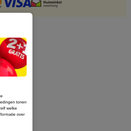
te
iedingen tonen
zelf welke
formatie over