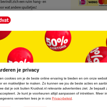
 bevindt zich een ruim hang- en
or wat andere spulletjes!
ltijd voldoende opbergruimte hebt.
rkrijgbaar! Een complete set waarmee je een
core.
rderen je privacy
ken cookies om je de beste online ervaring te bieden en om onze websi
er en makkelijker te maken.
Zo kunnen we jou de beste acties en aanb
e dat je ook buiten Kruidvat.nl relevante advertenties ziet.
Je bepaalt 
accepteert.
Je kunt je voorkeuren altijd aanpassen of intrekken.
Meer in
gegevens verwerken lees je in ons
Privacybeleid
.
 een complete babykamer