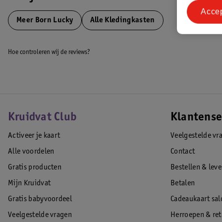
Acce
Meer
Born Lucky
Alle Kledingkasten
EAN code:8720289220143
Hoe controleren wij de reviews?
Kruidvat Club
Klantense
Activeer je kaart
Veelgestelde vr
Alle voordelen
Contact
Gratis producten
Bestellen & lev
Mijn Kruidvat
Betalen
Gratis babyvoordeel
Cadeaukaart sal
Veelgestelde vragen
Herroepen & re