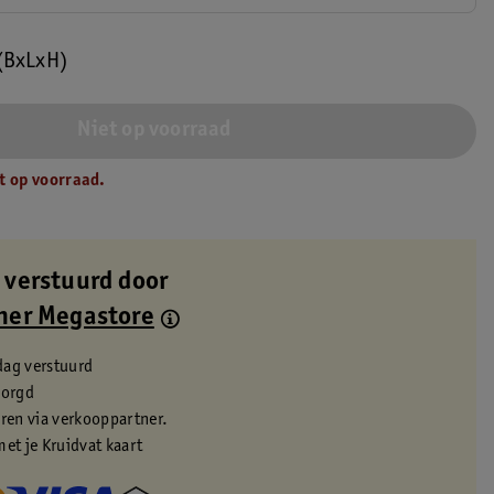
 (BxLxH)
Niet op voorraad
t op voorraad.
 verstuurd door
ner Megastore
dag verstuurd
zorgd
eren via verkooppartner.
met je Kruidvat kaart