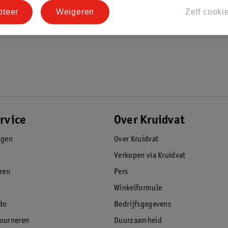
pteer
Weigeren
Zelf cooki
rvice
Over Kruidvat
agen
Over Kruidvat
Verkopen via Kruidvat
eren
Pers
Winkelformule
do
Bedrijfsgegevens
tourneren
Duurzaamheid