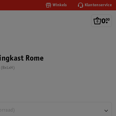
Winkels
Klantenservice
0
.
00
dingkast Rome
m (BxLxH)
orraad)