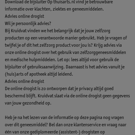
Download de bijsluiter
Op thuisarts.nl vind je betrouwbare
informatie over klachten, ziektes en geneesmiddelen.
Advies online drogist
Wil je persoonlijk advies?
Bij Kruidvat vinden we het belangrijk dat je jouw zelfzorg
producten op een verantwoorde manier gebruikt. Heb je vragen of
twijfel je of dit het zelfzorg product voor jou is? Krijg advies via
onze online drogist over het gebruik van zelfzorggeneesmiddelen
en medische hulpmiddelen. Let op: lees altijd voor gebruik de
bijsluiter of gebruiksaanwijzing. Daarnaast is het advies vanuit je
(huis)arts of apotheek altijd leidend.
Advies online drogist
De online drogist is zo ontworpen dat je privacy altijd goed
beschermd blijft. Kruidvat slaat via de online drogist geen gegevens
van jouw gezondheid op.
Heb je na het lezen van de informatie op deze pagina nog vragen
over dit geneesmiddel? Bel dan onze klantenservice en vraag naar
één van onze gediplomeerde (assistent-) drogisten op