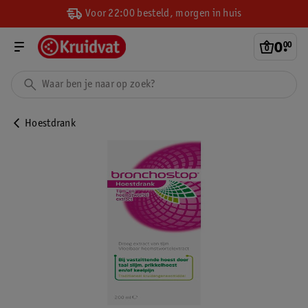
Voor 22:00 besteld, morgen in huis
0
.
00
Hoestdrank