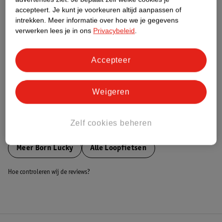
accepteert.
Je kunt je voorkeuren altijd aanpassen of
Nature Impact Score
intrekken.
Meer informatie over hoe we je gegevens
Dit product heeft (nog) geen Nature
verwerken lees je in ons
Privacybeleid
.
Impact Score.
Meer informatie
Accepteer
Bestel & Bezorginformatie
Weigeren
Zelf cookies beheren
Bekijk ook
Meer
Born Lucky
Alle Loopfietsen
Hoe controleren wij de reviews?