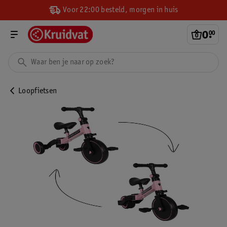
Voor 22:00 besteld, morgen in huis
0
.
00
Loopfietsen