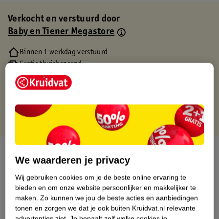
Verkocht en verstuurd door
Baby en Tiener Megastore
Binnen 1 werkdag verstuurd
Gratis thuisbezorgd
Gratis retourneren via verkooppartner.
Gratis punten met je Kruidvat kaart
Over dit product
We waarderen je privacy
Productinformatie
Wij gebruiken cookies om je de beste online ervaring te
bieden en om onze website persoonlijker en makkelijker te
maken.
Zo kunnen we jou de beste acties en aanbiedingen
Etiketinformatie
tonen en zorgen we dat je ook buiten Kruidvat.nl relevante
advertenties ziet.
Je bepaalt zelf welke cookies je