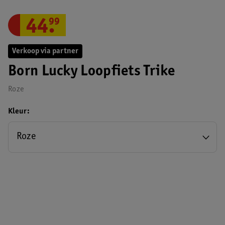
44
.
99
Verkoop via partner
Born Lucky Loopfiets Trike
Roze
Kleur
Roze