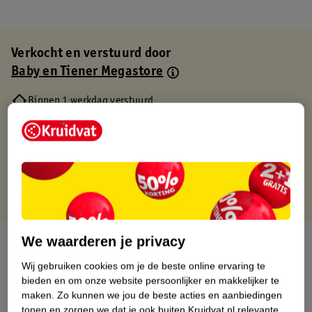
Verkocht en verstuurd door
Baby en Tiener Megastore
Binnen 1 werkdag verstuurd
Gratis thuisbezorgd
Gratis retourneren via verkooppartner.
Gratis punten met je Kruidvat kaart
We waarderen je privacy
Over dit product
Wij gebruiken cookies om je de beste online ervaring te
Productinformatie
bieden en om onze website persoonlijker en makkelijker te
maken.
Zo kunnen we jou de beste acties en aanbiedingen
tonen en zorgen we dat je ook buiten Kruidvat.nl relevante