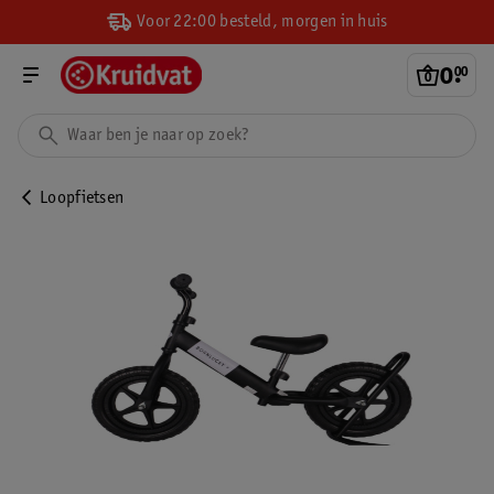
Voor 22:00 besteld, morgen in huis
0
.
00
Loopfietsen