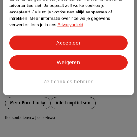
Etiketinformatie
advertenties ziet.
Je bepaalt zelf welke cookies je
accepteert.
Je kunt je voorkeuren altijd aanpassen of
intrekken.
Meer informatie over hoe we je gegevens
Nature Impact Score
verwerken lees je in ons
Privacybeleid
.
Dit product heeft (nog) geen Nature
Impact Score.
Meer informatie
Accepteer
Weigeren
Bestel & Bezorginformatie
Zelf cookies beheren
Bekijk ook
Meer
Born Lucky
Alle Loopfietsen
Hoe controleren wij de reviews?