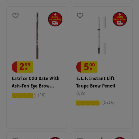
5
.
00
2
.
99
E.l.f. Instant Lift
Catrice 020 Date With
Taupe Brow Pencil
Ash-Ton Eye Brow
0,2g
Stylist
26
5216