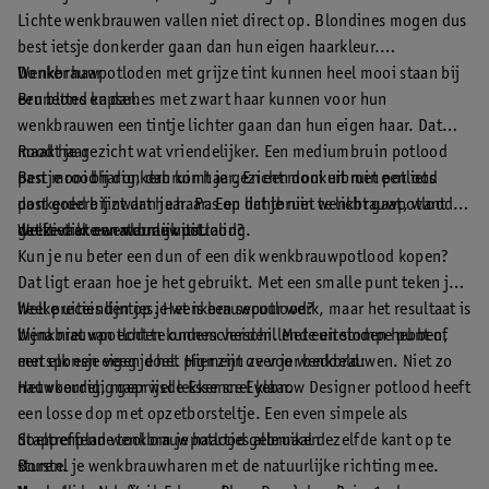
Lichte wenkbrauwen vallen niet direct op. Blondines mogen dus
best ietsje donkerder gaan dan hun eigen haarkleur.
Wenkbrauwpotloden met grijze tint kunnen heel mooi staan bij
Donker haar
een blond kapsel.
Brunettes en dames met zwart haar kunnen voor hun
wenkbrauwen een tintje lichter gaan dan hun eigen haar. Dat
maakt je gezicht wat vriendelijker. Een mediumbruin potlood
Rood haar
past mooi bij donkerbruin haar. En een donkerbruin potlood
Ben je roodharig, dan komt je gezicht mooi uit met een iets
past goed bij zwart haar. Pas op dat je niet te licht gaat, want
donkerdere tint dan je haar. Een lichtbruin wenkbrauwpotlood
dat ziet er onnatuurlijk uit.
geeft vaak een warme uitstraling.
Welke dikte wenkbrauwpotlood?
Kun je nu beter een dun of een dik wenkbrauwpotlood kopen?
Dat ligt eraan hoe je het gebruikt. Met een smalle punt teken je
heel precies lijntjes. Het is een secuur werk, maar het resultaat is
Welke uiteinden op je wenkbrauwpotlood?
bijna niet van echt te onderscheiden. Met een stompe punt of
Wenkbrauwpotloden kunnen verschillende uiteinden hebben,
een sponsje veeg je het pigment over je wenkbrauwen. Niet zo
met elk een eigen doel. Hier zijn ze voor bedoeld:
nauwkeurig, maar wel lekker snel klaar.
Het voordelig geprijsde Essence Eyebrow Designer potlood heeft
een losse dop met opzetborsteltje. Een even simpele als
doeltreffende tool om je haartjes allemaal dezelfde kant op te
Stappenplan wenkbrauwpotlood gebruiken
sturen.
Borstel je wenkbrauwharen met de natuurlijke richting mee.