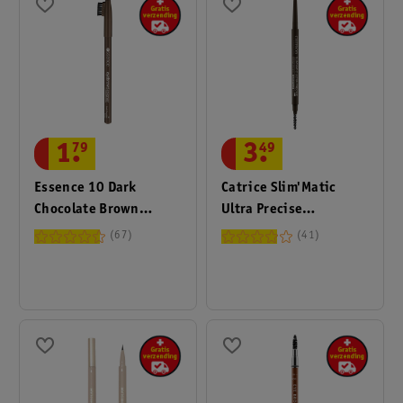
1
.
79
3
.
49
Essence 10 Dark
Catrice Slim'Matic
Chocolate Brown
Ultra Precise
Eyebrow Designer
Waterproof 040 Brown
67
41
Wenkbrauwpotlood