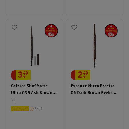
3
.
49
2
.
49
Catrice Slim'Matic
Essence Micro Precise
Ultra 035 Ash Brown
06 Dark Brown Eyebrow
Wenkbrauwpen
1g
Pencil
Waterproof
41