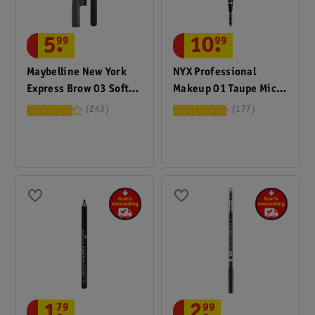
5
.
99
10
.
99
Maybelline New York
NYX Professional
Express Brow 03 Soft
Makeup 01 Taupe Micro
Brown Shaping Pencil
Brow Pencil
243
177
1
.
79
2
.
99