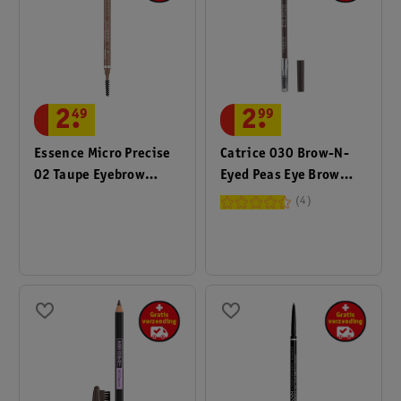
2
.
99
2
.
49
Catrice 030 Brow-N-
Essence Micro Precise
Eyed Peas Eye Brow
02 Taupe Eyebrow
Stylist
Pencil
4