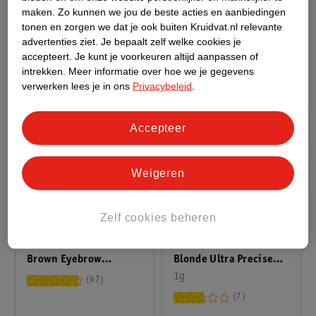
Brown Shaping Pencil
maken.
Zo kunnen we jou de beste acties en aanbiedingen
67
243
tonen en zorgen we dat je ook buiten Kruidvat.nl relevante
advertenties ziet.
Je bepaalt zelf welke cookies je
accepteert.
Je kunt je voorkeuren altijd aanpassen of
intrekken.
Meer informatie over hoe we je gegevens
verwerken lees je in ons
Privacybeleid
.
Accepteer
Weigeren
3
.
49
1
.
79
Zelf cookies beheren
Catrice Slim'Matic Ash
Essence 12 Hazelnut
Blonde Ultra Precise
Brown Eyebrow
Waterproof
1g
Designer
67
Wenkbrauwpotlood
7