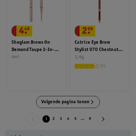
2
.
99
4
.
49
Catrice Eye Brow
Sheglam Brows On
Stylist 070 Chestnut
Demand Taupe 2-In-1
Charm
1,4g
Brow Pencil
4ml
Wenkbrauwpotlood
1
Volgende pagina tonen
1
2
3
4
5
...
9