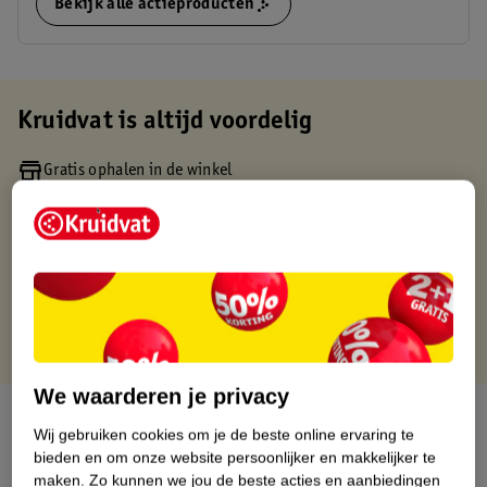
Bekijk alle actieproducten
Kruidvat is altijd voordelig
Gratis ophalen in de winkel
Op werkdagen voor 22:00 uur besteld, volgende dag in huis
Gratis thuisbezorgd vanaf 50.00
Gratis retourneren binnen 30 dagen
Gratis punten met je Kruidvat kaart
We waarderen je privacy
Over dit product
Wij gebruiken cookies om je de beste online ervaring te
bieden en om onze website persoonlijker en makkelijker te
Productinformatie
maken.
Zo kunnen we jou de beste acties en aanbiedingen