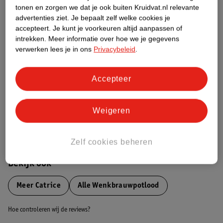
tonen en zorgen we dat je ook buiten Kruidvat.nl relevante
advertenties ziet.
Je bepaalt zelf welke cookies je
Etiketinformatie
accepteert.
Je kunt je voorkeuren altijd aanpassen of
intrekken.
Meer informatie over hoe we je gegevens
Nature Impact Score
verwerken lees je in ons
Privacybeleid
.
Dit product heeft (nog) geen Nature
Impact Score.
Accepteer
Meer informatie
Weigeren
Bestel & Bezorginformatie
Zelf cookies beheren
Bekijk ook
Meer
Catrice
Alle Wenkbrauwpotlood
Hoe controleren wij de reviews?