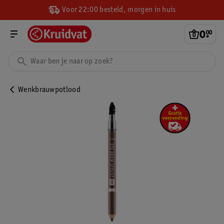
Voor 22:00 besteld, morgen in huis
0
.
00
Wenkbrauwpotlood