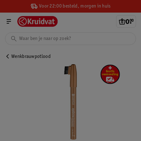
Voor 22:00 besteld, morgen in huis
0
.
00
Wenkbrauwpotlood