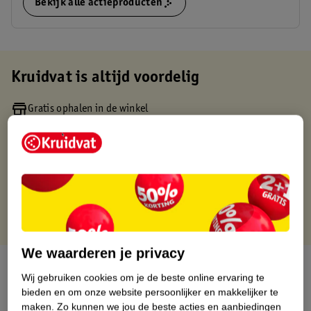
Bekijk alle actieproducten
Kruidvat is altijd voordelig
Gratis ophalen in de winkel
Op werkdagen voor 22:00 uur besteld, volgende dag in huis
Gratis thuisbezorgd vanaf 50.00
Gratis retourneren binnen 30 dagen
Gratis punten met je Kruidvat kaart
We waarderen je privacy
Over dit product
Wij gebruiken cookies om je de beste online ervaring te
bieden en om onze website persoonlijker en makkelijker te
Productinformatie
maken.
Zo kunnen we jou de beste acties en aanbiedingen