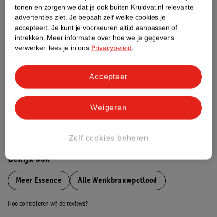
tonen en zorgen we dat je ook buiten Kruidvat.nl relevante
advertenties ziet.
Je bepaalt zelf welke cookies je
Etiketinformatie
accepteert.
Je kunt je voorkeuren altijd aanpassen of
intrekken.
Meer informatie over hoe we je gegevens
Nature Impact Score
verwerken lees je in ons
Privacybeleid
.
Dit product heeft (nog) geen Nature
Impact Score.
Accepteer
Meer informatie
Weigeren
Bestel & Bezorginformatie
Zelf cookies beheren
Bekijk ook
Meer
Essence
Alle Wenkbrauwpotlood
Hoe controleren wij de reviews?