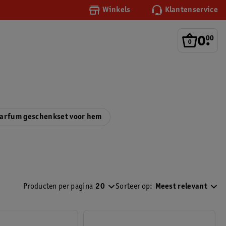
Winkels
Klantenservice
0
.
00
arfum geschenkset voor hem
Producten per pagina
20
Sorteer op:
Meest relevant