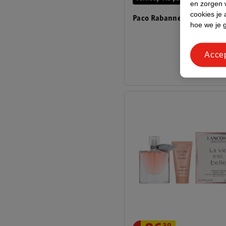
en zorgen w
cookies je 
Paco Rabanne Invictus Gif
hoe we je 
Acce