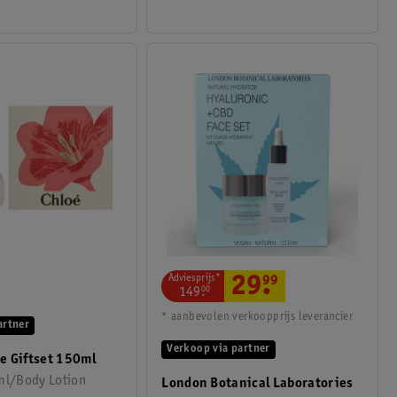
Adviesprijs*
29
.
99
149
.
00
* aanbevolen verkoopprijs leverancier
artner
Verkoop via partner
e Giftset 150ml
ml/Body Lotion
London Botanical Laboratories