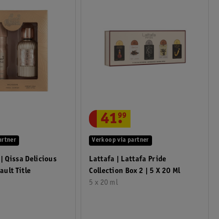
41
.
99
artner
Verkoop via partner
| Qissa Delicious
Lattafa | Lattafa Pride
et | Default Title
Collection Box 2 | 5 X 20 Ml
5 x 20 ml