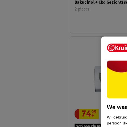
Bakuchiol + Cbd Gezichtss
2 pieces
We waa
74
.
95
Wij gebrui
persoonlijk
Verkoop via partner