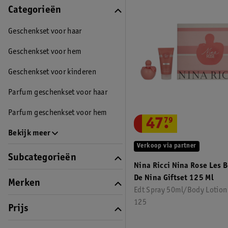
Categorieën
Geschenkset voor haar
Geschenkset voor hem
Geschenkset voor kinderen
Parfum geschenkset voor haar
Parfum geschenkset voor hem
47
.
79
Bekijk meer
Verkoop via partner
Subcategorieën
Nina Ricci Nina Rose Les B
De Nina Giftset 125 Ml
Merken
Edt Spray 50ml/Body Lotion
125
Prijs