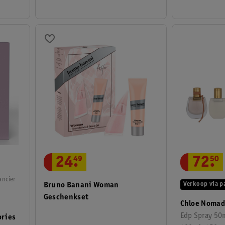
72
.
50
24
.
49
ancier
Verkoop via p
Bruno Banani Woman
Geschenkset
Chloe Nomad
Edp Spray 50
ories