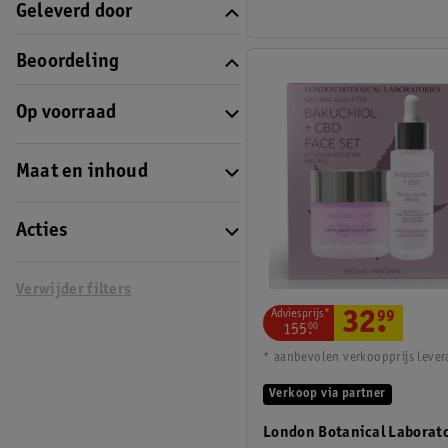
Geleverd door
Beoordeling
Op voorraad
Maat en inhoud
Acties
Verwijder filters
Adviesprijs*
32
.
99
155
.
00
* aanbevolen verkoopprijs lever
Verkoop via partner
London Botanical Laborat