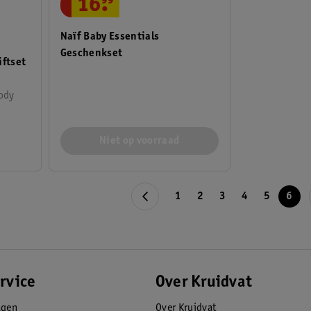
16
.
99
Naïf Baby Essentials
Geschenkset
iftset
Body
Niet op voorraad
1
2
3
4
5
6
rvice
Over Kruidvat
agen
Over Kruidvat