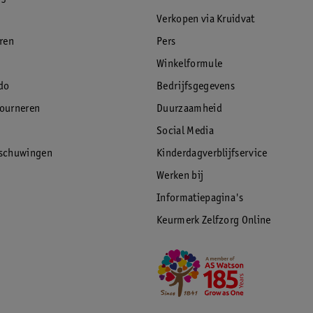
Verkopen via Kruidvat
eren
Pers
Winkelformule
do
Bedrijfsgegevens
tourneren
Duurzaamheid
Social Media
rschuwingen
Kinderdagverblijfservice
Werken bij
Informatiepagina's
Keurmerk Zelfzorg Online