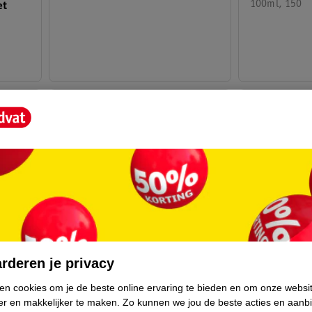
100ml, 150
et
rderen je privacy
97
.
19
10
.
99
ken cookies om je de beste online ervaring te bieden en om onze websi
er en makkelijker te maken.
Zo kunnen we jou de beste acties en aanb
Verkoop via partner