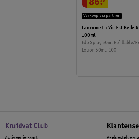
86
.
39
Verkoop via partner
Lancome La Vie Est Belle G
100ml
Edp Spray 50ml Refillable/
Lotion 50ml, 100
Kruidvat Club
Klantense
Activeer je kaart
Veelgestelde vr