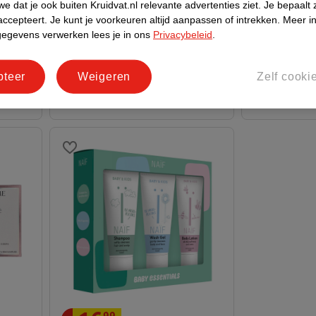
Sense Of Spa
e dat je ook buiten Kruidvat.nl relevante advertenties ziet.
Je bepaalt 
Geschenkse
accepteert.
Je kunt je voorkeuren altijd aanpassen of intrekken.
Meer in
Armani Si Passione Giftset 54 Ml
tset
gegevens verwerken lees je in ons
Privacybeleid
.
Edp Spray 50ml/Vertigo Lift
Mascara 4ml, 54
pteer
Weigeren
Zelf cooki