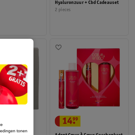
Hyaluronzuur + Cbd Cadeauset
2 pieces
14
.
99
te
iedingen tonen