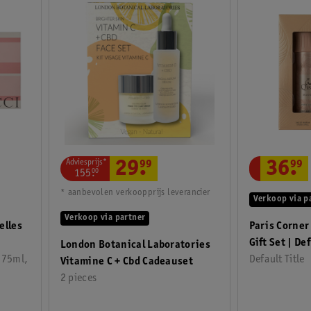
Adviesprijs*
29
.
99
36
.
99
155
.
00
* aanbevolen verkoopprijs leverancier
Verkoop via p
Verkoop via partner
elles
Paris Corner 
Gift S
London Botanical Laboratories
 75ml,
Default Title
Vitamine C + Cbd Cadeauset
2 pieces