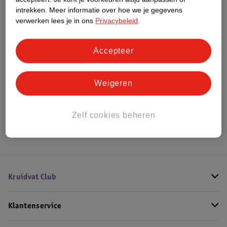
intrekken.
Meer informatie over hoe we je gegevens
verwerken lees je in ons
Privacybeleid
.
Bestel & Bezorginformatie
Accepteer
Bekijk ook
Weigeren
Meer
Axe
Alle Geschenkset voor hem
Hoe controleren wij de reviews?
Zelf cookies beheren
Kruidvat Club
Klantenservice