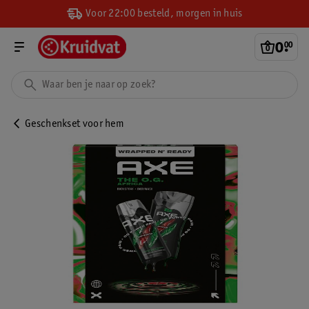
Voor 22:00 besteld, morgen in huis
0
.
00
Geschenkset voor hem