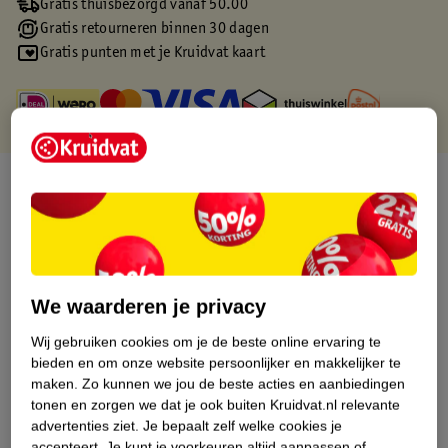
Gratis thuisbezorgd vanaf 50.00
Gratis retourneren binnen 30 dagen
Gratis punten met je Kruidvat kaart
Over dit product
Productinformatie
Etiketinformatie
We waarderen je privacy
Wij gebruiken cookies om je de beste online ervaring te
Nature Impact Score
bieden en om onze website persoonlijker en makkelijker te
Dit product heeft (nog) geen Nature
maken.
Zo kunnen we jou de beste acties en aanbiedingen
Impact Score.
tonen en zorgen we dat je ook buiten Kruidvat.nl relevante
Meer informatie
advertenties ziet.
Je bepaalt zelf welke cookies je
accepteert.
Je kunt je voorkeuren altijd aanpassen of