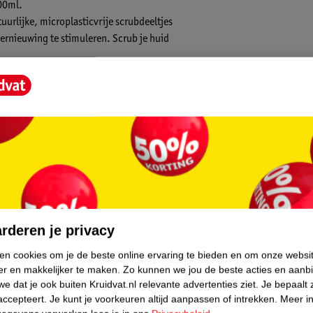
200ml.
rlijke, microplasticvrije scrubdeeltjes
ernieuwing te stimuleren. Scrub je huid
niet van het zachte schuim en de
uiden en aromatische bergamot.
core.
rderen je privacy
ken cookies om je de beste online ervaring te bieden en om onze websi
er en makkelijker te maken.
Zo kunnen we jou de beste acties en aanb
e dat je ook buiten Kruidvat.nl relevante advertenties ziet.
Je bepaalt 
accepteert.
Je kunt je voorkeuren altijd aanpassen of intrekken.
Meer in