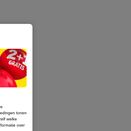
te
iedingen tonen
zelf welke
formatie over