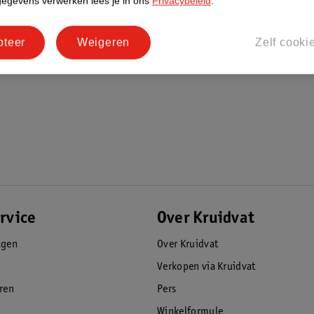
gegevens verwerken lees je in ons
Privacybeleid
.
pteer
Weigeren
Zelf cooki
rvice
Over Kruidvat
agen
Over Kruidvat
Verkopen via Kruidvat
eren
Pers
Winkelformule