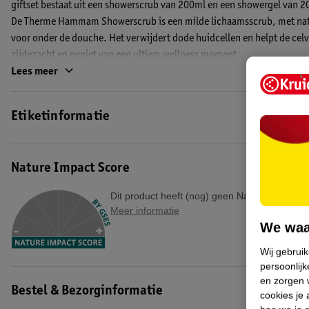
giftset bestaat uit een showerscrub van 200ml en een showergel van 
De Therme Hammam Showerscrub is een milde lichaamsscrub, met natuu
voor onder de douche. Het verwijdert dode huidcellen en helpt de celv
zijdezacht en geniet van een ultiem wellness moment.
Lees meer
De Therme Hammam Showergel is een milde verzorgende douchegel. Ge
oriëntaalse geur van cederhout gecombineerd met warme oosterse kr
Etiketinformatie
De tubes zijn gemaakt van gerecycled plastic.
EAN code:8714319262340
Nature Impact Score
Dit product heeft (nog) geen Nature Impact S
Meer informatie
We waa
Wij gebrui
persoonlijk
en zorgen w
Bestel & Bezorginformatie
cookies je 