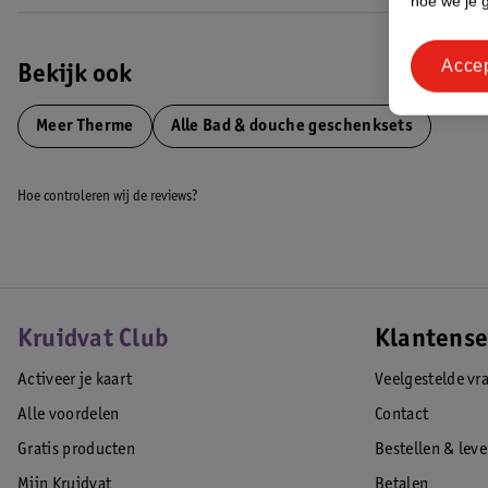
hoe we je 
Acce
Bekijk ook
Meer
Therme
Alle Bad & douche geschenksets
Hoe controleren wij de reviews?
Kruidvat Club
Klantense
Activeer je kaart
Veelgestelde vr
Alle voordelen
Contact
Gratis producten
Bestellen & lev
Mijn Kruidvat
Betalen