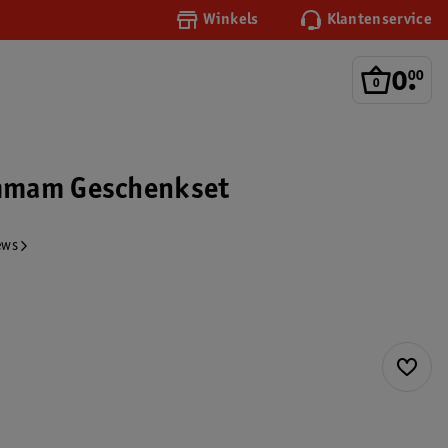
Winkels
Klantenservice
0
.
00
mmam Geschenkset
ews