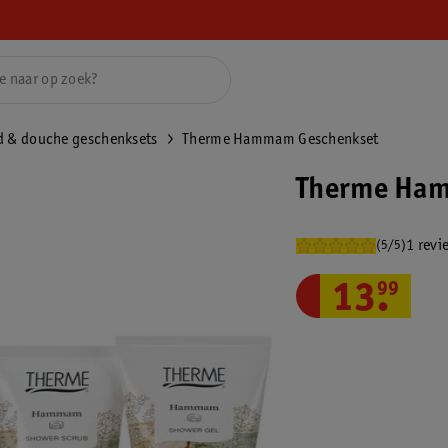
d & douche geschenksets
Therme Hammam Geschenkset
Therme Ha
1 revi
(5/5)
13
.
99