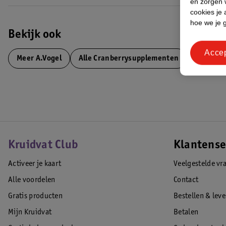
en zorgen w
cookies je 
hoe we je 
Bekijk ook
Acce
Meer
A.Vogel
Alle Cranberrysupplementen
Kruidvat Club
Klantense
Activeer je kaart
Veelgestelde vr
Alle voordelen
Contact
Gratis producten
Bestellen & lev
Mijn Kruidvat
Betalen