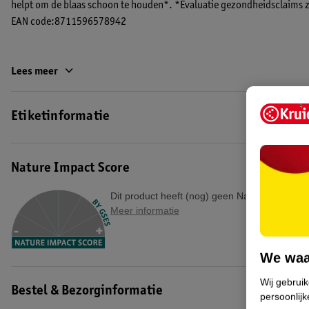
helpt om de blaas schoon te houden*. *Evaluatie gezondheidsclaims z
EAN code:8711596578942
Lees meer
Etiketinformatie
Nature Impact Score
Dit product heeft (nog) geen Nature Impact S
Meer informatie
We waa
Wij gebrui
Bestel & Bezorginformatie
persoonlijk