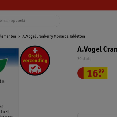
plementen
A.Vogel Cranberry Monarda Tabletten
A.Vogel Cra
30 stuks
16
.
99