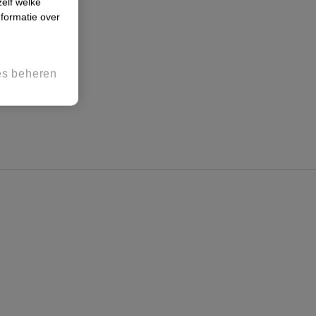
zelf welke
formatie over
es beheren