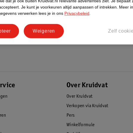
e dat je ook buiten Kruidvat.nl relevante advertenties ziet.
Je bepaalt 
accepteert.
Je kunt je voorkeuren altijd aanpassen of intrekken.
Meer in
gegevens verwerken lees je in ons
Privacybeleid
.
pteer
Weigeren
Zelf cooki
rvice
Over Kruidvat
agen
Over Kruidvat
Verkopen via Kruidvat
eren
Pers
Winkelformule