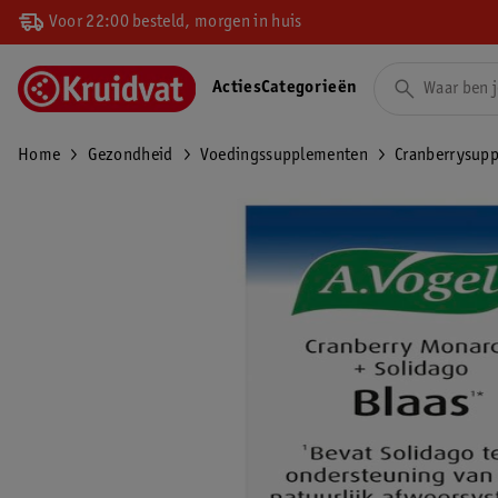
Voor 22:00 besteld, morgen in huis
Acties
Categorieën
Home
Gezondheid
Voedingssupplementen
Cranberrysup