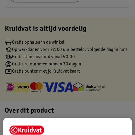
Kruidvat is altijd voordelig
Gratis ophalen in de winkel
Op werkdagen voor 22:00 uur besteld, volgende dag in huis
Gratis thuisbezorgd vanaf 50.00
Gratis retourneren binnen 30 dagen
Gratis punten met je Kruidvat kaart
Over dit product
Productinformatie