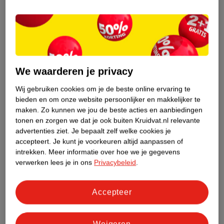
Etiketinformatie
Nature Impact Score
Dit product heeft (nog) geen Nature
Impact Score.
We waarderen je privacy
Meer informatie
Wij gebruiken cookies om je de beste online ervaring te
bieden en om onze website persoonlijker en makkelijker te
maken.
Zo kunnen we jou de beste acties en aanbiedingen
Bestel & Bezorginformatie
tonen en zorgen we dat je ook buiten Kruidvat.nl relevante
advertenties ziet.
Je bepaalt zelf welke cookies je
accepteert.
Je kunt je voorkeuren altijd aanpassen of
intrekken.
Meer informatie over hoe we je gegevens
Bekijk ook
verwerken lees je in ons
Privacybeleid
.
Meer
A.Vogel
Alle Rust en ontspanning
Accepteer