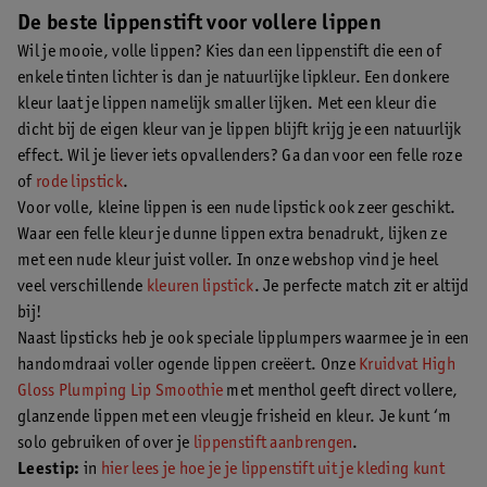
De beste lippenstift voor vollere lippen
Wil je mooie, volle lippen? Kies dan een lippenstift die een of
enkele tinten lichter is dan je natuurlijke lipkleur. Een donkere
kleur laat je lippen namelijk smaller lijken. Met een kleur die
dicht bij de eigen kleur van je lippen blijft krijg je een natuurlijk
effect. Wil je liever iets opvallenders? Ga dan voor een felle roze
of
rode lipstick
.
Voor volle, kleine lippen is een nude lipstick ook zeer geschikt.
Waar een felle kleur je dunne lippen extra benadrukt, lijken ze
met een nude kleur juist voller. In onze webshop vind je heel
veel verschillende
kleuren lipstick
. Je perfecte match zit er altijd
bij!
Naast lipsticks heb je ook speciale lipplumpers waarmee je in een
handomdraai voller ogende lippen creëert. Onze
Kruidvat High
Gloss Plumping Lip Smoothie
met menthol geeft direct vollere,
glanzende lippen met een vleugje frisheid en kleur. Je kunt ‘m
solo gebruiken of over je
lippenstift aanbrengen
.
Leestip:
in
hier lees je hoe je je lippenstift uit je kleding kunt