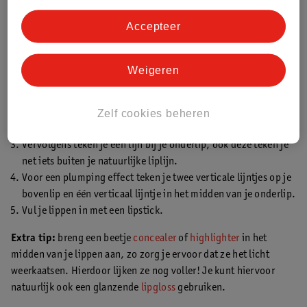
Mooie, volle lippen in 5 simpele stappen
Je kunt je lippen ook voller laten lijken met
make-up
.
Accepteer
Door
lipmake-up op de juiste manier te gebruiken
, lijkt het alsof
je lippen meer volume hebben. Volg hiervoor dit stappenplan:
Weigeren
Teken met een
lipliner
je cupidoboog iets boven je natuurlijke
liplijn.
Teken een lijn vanaf je cupidoboog naar je mondhoek. Volg
Zelf cookies beheren
hierbij je natuurlijke liplijn.
Vervolgens teken je een lijn bij je onderlip, ook deze teken je
net iets buiten je natuurlijke liplijn.
Voor een plumping effect teken je twee verticale lijntjes op je
bovenlip en één verticaal lijntje in het midden van je onderlip.
Vul je lippen in met een lipstick.
Extra tip:
breng een beetje
concealer
of
highli
g
hter
in het
midden van je lippen aan, zo zorg je ervoor dat ze het licht
weerkaatsen. Hierdoor lijken ze nog voller! Je kunt hiervoor
natuurlijk ook een glanzende
lipgloss
gebruiken.