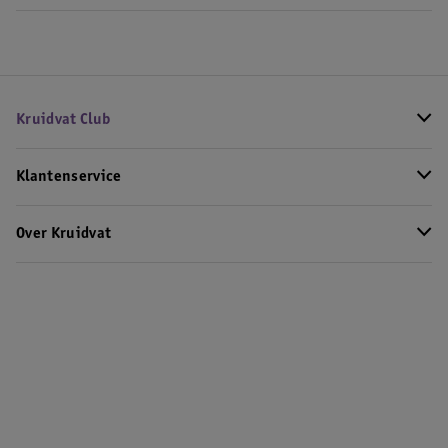
5. Vul je lippen in met een lipstick.
Kruidvat Club
Klantenservice
Over Kruidvat