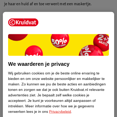
je haar en huid af en toe verwent met een maskertje.
Je lippen scrubben
Een tweede manier om je lippen voller te maken is ze regelmatig
even te scrubben. Je stimuleert hiermee de bloedcirculatie en
laat ze dikker lijken. Ook krijgen ze zo van nature een mooie
kleur. Je
lippen scrubben
is heel simpel: je pakt gewoon
een
handtandenborstel
en hiermee maak je zachtjes
ronddraaiende bewegingen over je lippen. Dat is alles!
We waarderen je privacy
Je lippen trainen
Je lippen trainen, is dat niet een beetje gek? Zeker niet! Want
Wij gebruiken cookies om je de beste online ervaring te
bieden en om onze website persoonlijker en makkelijker te
door ze te trainen geef je ze meer volume en worden ze steviger.
maken.
Zo kunnen we jou de beste acties en aanbiedingen
De liptraining gaat als volgt: doe net alsof je iemand wil kussen
tonen en zorgen we dat je ook buiten Kruidvat.nl relevante
en tuit je lippen. Houd je lippen vijf seconden getuit en herhaal
advertenties ziet.
Je bepaalt zelf welke cookies je
deze oefening tien keer. De training is zo klaar en er komt geen
accepteert.
Je kunt je voorkeuren altijd aanpassen of
druppeltje zweet bij kijken!
intrekken.
Meer informatie over hoe we je gegevens
verwerken lees je in ons
Privacybeleid
.