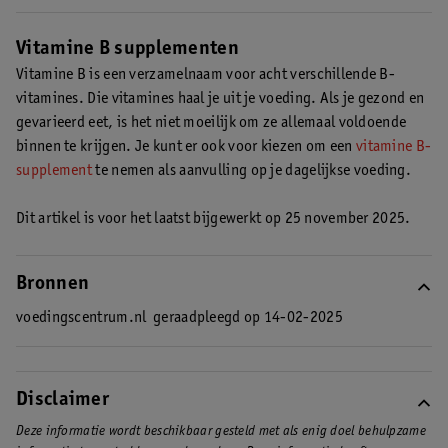
vitamine B complex. Daarin zitten alle acht B-vitamines. Je kunt
Sommige mensen denken dat vitamine B1 kan helpen tegen
dit supplement nemen tijdens een maaltijd.
muggenbeten. Er is nog te weinig onderzoek naar gedaan, dus
Vitamine B supplementen
dit is niet bewezen.
Vitamine B is een verzamelnaam voor acht verschillende B-
vitamines. Die vitamines haal je uit je voeding. Als je gezond en
gevarieerd eet, is het niet moeilijk om ze allemaal voldoende
binnen te krijgen. Je kunt er ook voor kiezen om een
vitamine B-
supplement
te nemen als aanvulling op je dagelijkse voeding.
Dit artikel is voor het laatst bijgewerkt op 25 november 2025.
Bronnen
voedingscentrum.nl
geraadpleegd op 14-02-2025
Disclaimer
Deze informatie wordt beschikbaar gesteld met als enig doel behulpzame