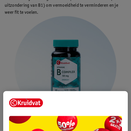
uitzondering van B1) om vermoeidheid te verminderen en je
weer fit te voelen.