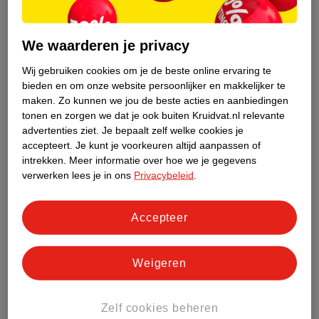
Overzicht soorten vitamine B met functies en
bronnen
We waarderen je privacy
Hieronder vind je een handig overzicht met alle acht B-
Wij gebruiken cookies om je de beste online ervaring te
vitamines. Je ziet waar ze goed voor zijn en uit welke
bieden en om onze website persoonlijker en makkelijker te
voedingsmiddelen je deze vitamines kunt halen
(1)
.
maken.
Zo kunnen we jou de beste acties en aanbiedingen
tonen en zorgen we dat je ook buiten Kruidvat.nl relevante
Vitamine B complex
advertenties ziet.
Je bepaalt zelf welke cookies je
B-vitamines hebben veel verschillende functies. Als je gezond
accepteert.
Je kunt je voorkeuren altijd aanpassen of
en gevarieerd eet, is het geen probleem om al je vitamines
intrekken.
Meer informatie over hoe we je gegevens
verwerken lees je in ons
Privacybeleid
.
binnen te krijgen. Wil je toch wat extra’s gebruiken? Dan kun je
ervoor kiezen om een supplement te nemen. Bij Kruidvat vind je
supplementen met verschillende soorten vitamine B. Je kunt
Accepteer
ook gaan voor een vitamine B complex, dit supplement bevat
alle acht B-vitamines.
Weigeren
Vitamine B tegen muggen
Sommige mensen beweren dat vitamine B1 (thiamine) kan
Zelf cookies beheren
helpen om muggenbeten te voorkomen. Door vitamine B1 te